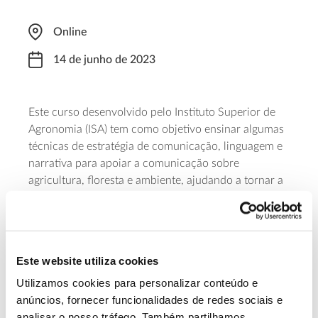
Online
14 de junho de 2023
Este curso desenvolvido pelo Instituto Superior de
Agronomia (ISA) tem como objetivo ensinar algumas
técnicas de estratégia de comunicação, linguagem e
narrativa para apoiar a comunicação sobre
agricultura, floresta e ambiente, ajudando a tornar a
mensagem mais acessível ao público-alvo. O curso
de 20 horas decorre entre dia 14 e 28 de junho, em
regime pós-laboral, e as inscrições encerram a 12 de
junho. A coordenação da formação cabe a Cristina
Este website utiliza cookies
Nobre Soares (especialista em comunicação
científica) e António Guerreiro de Brito
Utilizamos cookies para personalizar conteúdo e
(cocoordenador do ISA).
anúncios, fornecer funcionalidades de redes sociais e
analisar o nosso tráfego. Também partilhamos