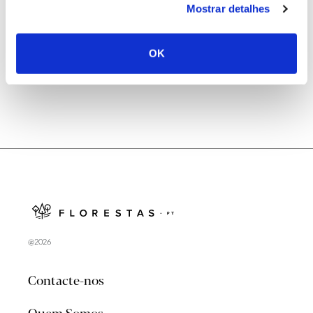
Mostrar detalhes
Natureza e florestas procuram jovens voluntários
no verão 2026
OK
@2026
Contacte-nos