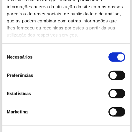
informações acerca da utilização do site com os nossos
Saiba mais sobre este curso de formação
parceiros de redes sociais, de publicidade e de análise,
que as podem combinar com outras informações que
lhes forneceu ou recolhidas por estes a partir da sua
13.07.2026
utilização dos respetivos serviços.
Genoma do priolo e de outras espécies em risco:
conhecer para conservar
Seleção
Necessários
de
consentimento
Preferências
02.07.2026
Registar galhas de Trichi em acácia-das-espigas:
Estatísticas
cidadãos chamados a ajudar
Marketing
25.06.2026