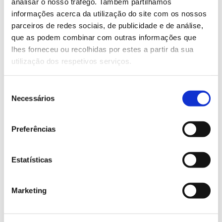
analisar o nosso tráfego. Também partilhamos
informações acerca da utilização do site com os nossos
Saiba mais sobre este congresso
parceiros de redes sociais, de publicidade e de análise,
que as podem combinar com outras informações que
lhes forneceu ou recolhidas por estes a partir da sua
13.07.2026
utilização dos respetivos serviços.
Genoma do priolo e de outras espécies em risco:
conhecer para conservar
Seleção
Necessários
de
consentimento
Preferências
02.07.2026
Registar galhas de Trichi em acácia-das-espigas:
Estatísticas
cidadãos chamados a ajudar
Marketing
25.06.2026