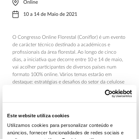
Online
10 a 14 de Maio de 2021
O Congresso Online Florestal (Coniflor) é um evento
de carácter técnico destinado a académicos e
profissionais da área florestal. Ao longo de cinco
dias, a iniciativa que decorre entre 10 e 14 de maio,
vai acolher participantes de diversos países num
formato 100% online. Vários temas estarão em
destaque: estratégias e desafios do setor da celulose
na Europa; legislação e pesquisa florestal nos países
asiáticos; o mercado do bambu no Brasil e no
mundo; o setor florestal e a bioenergia no Chile;
restauro ecológico; e, entre outros, tecnologias
Este website utiliza cookies
sustentáveis para o setor florestal. O acesso às
Utilizamos cookies para personalizar conteúdo e
palestras tem um custo entre os 29 e os 99 reais.
anúncios, fornecer funcionalidades de redes sociais e
Para assistir ao congresso poderá registar-se
online
.