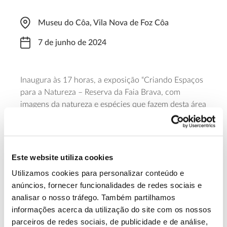
Museu do Côa, Vila Nova de Foz Côa
7 de junho de 2024
Inaugura às 17 horas, a exposição “Criando Espaços
para a Natureza – Reserva da Faia Brava, com
imagens da natureza e espécies que fazem desta área
protegida privada a sua casa. A exposição de
fotografia é da autoria de Daniel Cortesão Gil, Hugo
Marques e João Cosme.
Este website utiliza cookies
Saiba mais sobre esta exposição no
Utilizamos cookies para personalizar conteúdo e
Museu de Foz Coa
anúncios, fornecer funcionalidades de redes sociais e
analisar o nosso tráfego. Também partilhamos
informações acerca da utilização do site com os nossos
13.07.2026
parceiros de redes sociais, de publicidade e de análise,