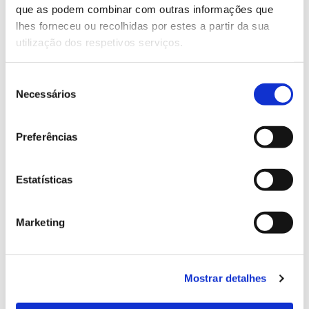
que as podem combinar com outras informações que
Genoma do priolo e de outras espécies em risco:
lhes forneceu ou recolhidas por estes a partir da sua
conhecer para conservar
utilização dos respetivos serviços.
Seleção
Necessários
de
02.07.2026
consentimento
Registar galhas de Trichi em acácia-das-espigas:
Preferências
cidadãos chamados a ajudar
Estatísticas
25.06.2026
Marketing
Natureza e florestas procuram jovens voluntários
no verão 2026
Mostrar detalhes