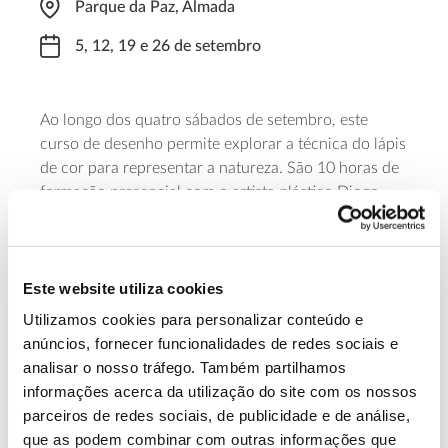
Parque da Paz, Almada
5, 12, 19 e 26 de setembro
Ao longo dos quatro sábados de setembro, este
curso de desenho permite explorar a técnica do lápis
de cor para representar a natureza. São 10 horas de
formação presencial com o artista plástico Diogo
Costa para aprender a desenhar com luz e sombra,
melhorando a destreza técnica dos participantes. A
participação tem um custo de 80 euros.
Este website utiliza cookies
Saiba mais sobre o curso de desenho
Utilizamos cookies para personalizar conteúdo e
anúncios, fornecer funcionalidades de redes sociais e
analisar o nosso tráfego. Também partilhamos
13.07.2026
informações acerca da utilização do site com os nossos
parceiros de redes sociais, de publicidade e de análise,
Genoma do priolo e de outras espécies em risco:
que as podem combinar com outras informações que