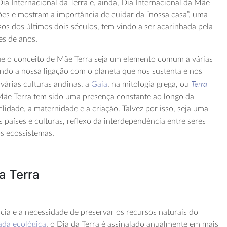
ia Internacional da Terra e, ainda, Dia Internacional da Mãe
ções e mostram a importância de cuidar da “nossa casa”, uma
os dos últimos dois séculos, tem vindo a ser acarinhada pela
s de anos.
que o conceito de Mãe Terra seja um elemento comum a várias
endo a nossa ligação com o planeta que nos sustenta e nos
Terra
 várias culturas andinas, a
Gaia
, na mitologia grega, ou
ãe Terra tem sido uma presença constante ao longo da
ilidade, a maternidade e a criação. Talvez por isso, seja uma
s países e culturas, reflexo da interdependência entre seres
s ecossistemas.
a Terra
cia e a necessidade de preservar os recursos naturais do
ada ecológica
, o Dia da Terra é assinalado anualmente em mais