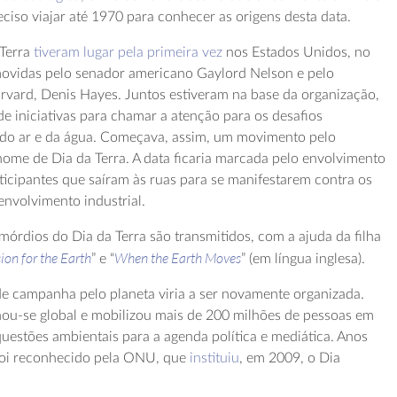
ciso viajar até 1970 para conhecer as origens desta data.
Terra
tiveram lugar pela primeira vez
nos Estados Unidos, no
omovidas pelo senador americano Gaylord Nelson e pelo
arvard, Denis Hayes. Juntos estiveram na base da organização,
de iniciativas para chamar a atenção para os desafios
 do ar e da água. Começava, assim, um movimento pelo
nome de Dia da Terra. A data ficaria marcada pelo envolvimento
ticipantes que saíram às ruas para se manifestarem contra os
nvolvimento industrial.
mórdios do Dia da Terra são transmitidos, com a ajuda da filha
ion for the Earth
When the Earth Moves
” e “
” (em língua inglesa).
e campanha pelo planeta viria a ser novamente organizada.
rnou-se global e mobilizou mais de 200 milhões de pessoas em
questões ambientais para a agenda política e mediática. Anos
l foi reconhecido pela ONU, que
instituiu
, em 2009, o Dia