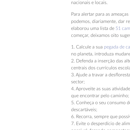
nacionais e locais.
Para alertar para as ameaças
podemos, diariamente, dar r
elaborou uma lista de
51 cam
começar, deixamos oito suges
1. Calcule a sua
pegada de c
no planeta, introduza mudan
2. Defenda a inserção das alt
centrais dos currículos escol
3. Ajude a travar a desflores
sector;
4. Aproveite as suas atividad
que encontrar pelo caminho;
5. Conheça o seu consumo de p
descartáveis;
6. Recorra, sempre que possív
7. Evite o desperdício de al