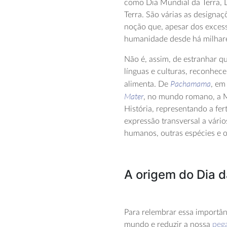
como Dia Mundial da Terra, D
Terra. São várias as designa
noção que, apesar dos excess
humanidade desde há milhare
Não é, assim, de estranhar 
línguas e culturas, reconhec
Pachamama
alimenta. De
, em
Mater
, no mundo romano, a M
História, representando a fert
expressão transversal a vário
humanos, outras espécies e o
A origem do Dia d
Para relembrar essa importân
mundo e reduzir a nossa
peg