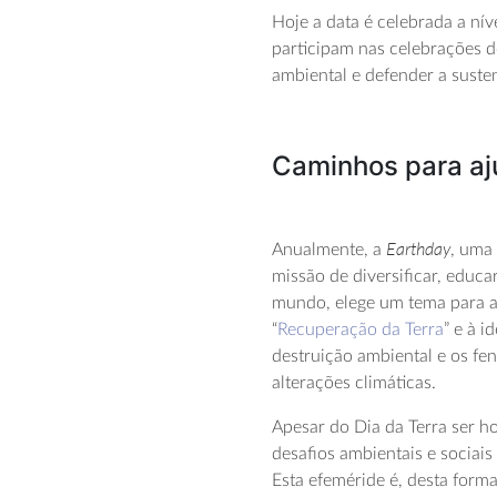
Hoje a data é celebrada a nív
participam nas celebrações d
ambiental e defender a susten
Caminhos para aju
Earthday
Anualmente, a
, uma
missão de diversificar, educ
mundo, elege um tema para as
“
Recuperação da Terra
” e à 
destruição ambiental e os f
alterações climáticas.
Apesar do Dia da Terra ser h
desafios ambientais e sociai
Esta efeméride é, desta form