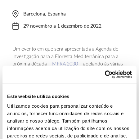
Barcelona, Espanha
29 novembro a 1 dezembro de 2022
Um evento em que será apresentada a Agenda de
Investigação para a Floresta Mediterrânica para a
próxima década –
MFRA 2030
– apelando às várias
partes interessadas para se envolverem no propósito
de tornar estas florestas mais resilientes face aos
desafios climáticos e demográficos.
Este website utiliza cookies
Saiba mais sobre o EFI Mediterranean
Utilizamos cookies para personalizar conteúdo e
Network Forum 2022
anúncios, fornecer funcionalidades de redes sociais e
analisar o nosso tráfego. Também partilhamos
informações acerca da utilização do site com os nossos
13.07.2026
parceiros de redes sociais, de publicidade e de análise,