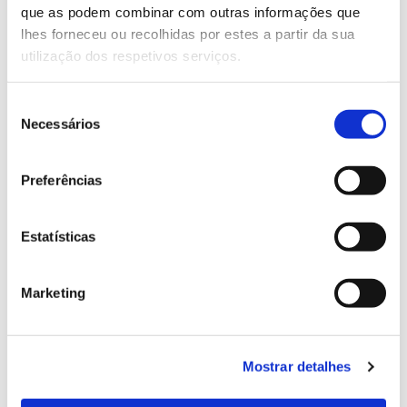
que as podem combinar com outras informações que
Genoma do priolo e de outras espécies em risco:
lhes forneceu ou recolhidas por estes a partir da sua
conhecer para conservar
utilização dos respetivos serviços.
Seleção
Necessários
de
02.07.2026
consentimento
Registar galhas de Trichi em acácia-das-espigas:
Preferências
cidadãos chamados a ajudar
Estatísticas
25.06.2026
Marketing
Natureza e florestas procuram jovens voluntários
no verão 2026
Mostrar detalhes