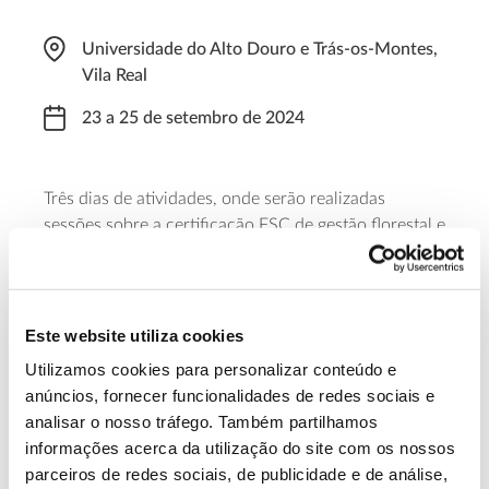
Universidade do Alto Douro e Trás-os-Montes,
Vila Real
23 a 25 de setembro de 2024
Três dias de atividades, onde serão realizadas
sessões sobre a certificação FSC de gestão florestal e
de serviços de ecossistemas, bem como uma ação
sobre os impactes e benefícios da certificação
florestal para Organizações Não Governamentais e
Investigação.
Este website utiliza cookies
Utilizamos cookies para personalizar conteúdo e
Saiba mais
anúncios, fornecer funcionalidades de redes sociais e
analisar o nosso tráfego. Também partilhamos
informações acerca da utilização do site com os nossos
13.07.2026
parceiros de redes sociais, de publicidade e de análise,