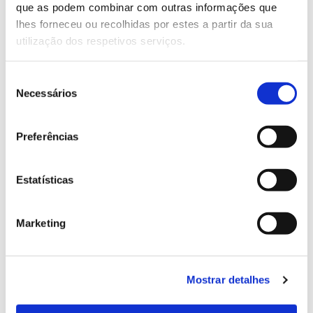
que as podem combinar com outras informações que
Genoma do priolo e de outras espécies em risco:
lhes forneceu ou recolhidas por estes a partir da sua
conhecer para conservar
utilização dos respetivos serviços.
Seleção
Necessários
de
02.07.2026
consentimento
Registar galhas de Trichi em acácia-das-espigas:
Preferências
cidadãos chamados a ajudar
Estatísticas
25.06.2026
Marketing
Natureza e florestas procuram jovens voluntários
no verão 2026
Mostrar detalhes