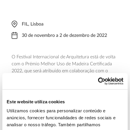
FIL, Lisboa
30 de novembro a 2 de dezembro de 2022
O Festival Internacional de Arquitetura está de volta
com o Prémio Melhor Uso de Madeira Certificada
2022, que será atribuído em colaboração com o
sistema de certificação PEFC Portugal, às 10 horas,
de dia 30 de novembro. O prémio distingue
arquitetos e equipas de projeto que usem madeira
certificada como principal material de construção
Este website utiliza cookies
em edificações que se destaquem pela sua
Utilizamos cookies para personalizar conteúdo e
sustentabilidade, inovação, qualidade ou estética.
anúncios, fornecer funcionalidades de redes sociais e
analisar o nosso tráfego. Também partilhamos
Saiba Mais