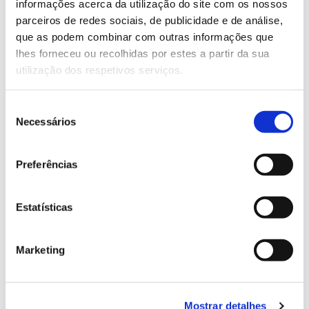
informações acerca da utilização do site com os nossos
parceiros de redes sociais, de publicidade e de análise,
que as podem combinar com outras informações que
13.07.2026
lhes forneceu ou recolhidas por estes a partir da sua
Genoma do priolo e de outras espécies em risco:
utilização dos respetivos serviços.
conhecer para conservar
Seleção
Necessários
de
consentimento
02.07.2026
Preferências
Registar galhas de Trichi em acácia-das-espigas:
cidadãos chamados a ajudar
Estatísticas
Marketing
25.06.2026
Natureza e florestas procuram jovens voluntários
Mostrar detalhes