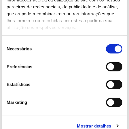
parceiros de redes sociais, de publicidade e de análise,
que as podem combinar com outras informações que
13.07.2026
lhes forneceu ou recolhidas por estes a partir da sua
Genoma do priolo e de outras espécies em risco:
utilização dos respetivos serviços.
conhecer para conservar
Seleção
Necessários
de
consentimento
02.07.2026
Preferências
Registar galhas de Trichi em acácia-das-espigas:
cidadãos chamados a ajudar
Estatísticas
Marketing
25.06.2026
Natureza e florestas procuram jovens voluntários
Mostrar detalhes