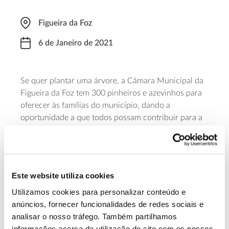
Figueira da Foz
6 de Janeiro de 2021
Se quer plantar uma árvore, a Câmara Municipal da
Figueira da Foz tem 300 pinheiros e azevinhos para
oferecer às famílias do município, dando a
oportunidade a que todos possam contribuir para a
sustentabilidade do planeta. As árvores podem ser
levantadas em diversos pontos a consultar na página
facebook
de
do município, e são entregues em vasos
biodegradáveis, prontos a plantar seguindo as
Este website utiliza cookies
instruções do folheto informativo que as
Utilizamos cookies para personalizar conteúdo e
acompanha.
anúncios, fornecer funcionalidades de redes sociais e
analisar o nosso tráfego. Também partilhamos
Saiba mais sobre esta iniciativa
informações acerca da utilização do site com os nossos