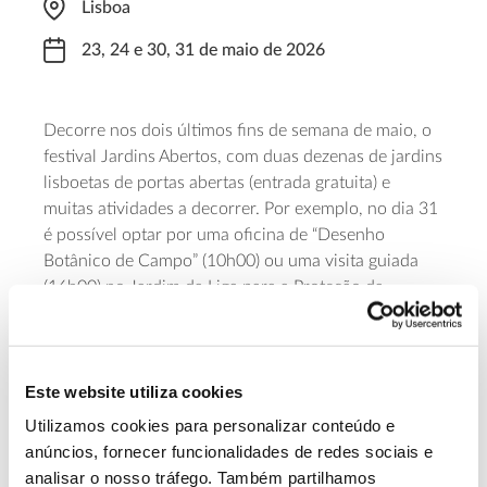
Lisboa
23, 24 e 30, 31 de maio de 2026
Decorre nos dois últimos fins de semana de maio, o
festival Jardins Abertos, com duas dezenas de jardins
lisboetas de portas abertas (entrada gratuita) e
muitas atividades a decorrer. Por exemplo, no dia 31
é possível optar por uma oficina de “Desenho
Botânico de Campo” (10h00) ou uma visita guiada
(16h00) no Jardim da Liga para a Proteção da
Natureza; por uma visita guiada às “Gigantes verdes”
(11h00) do Parque Botânico do Monteiro-Mor; pela
oficina “Um ninho em cada caminho” (11h30) no
Este website utiliza cookies
Parque florestal do Monsanto, ou por uma “Oficina
de compostagem” (15h00) nos Jardins do Museu de
Utilizamos cookies para personalizar conteúdo e
Lisboa (Palácio Pimenta, Campo Grande).
anúncios, fornecer funcionalidades de redes sociais e
analisar o nosso tráfego. Também partilhamos