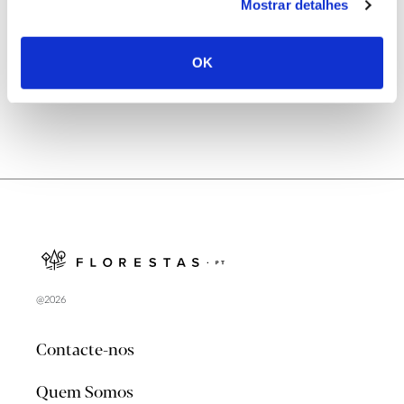
Natureza e florestas procuram jovens voluntários
Mostrar detalhes
no verão 2026
OK
@2026
Contacte-nos
Quem Somos