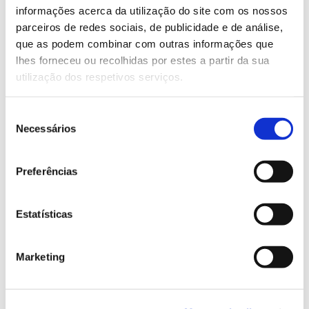
Conheça o programa
informações acerca da utilização do site com os nossos
parceiros de redes sociais, de publicidade e de análise,
que as podem combinar com outras informações que
13.07.2026
lhes forneceu ou recolhidas por estes a partir da sua
utilização dos respetivos serviços.
Genoma do priolo e de outras espécies em risco:
conhecer para conservar
Seleção
Necessários
de
consentimento
Preferências
02.07.2026
Registar galhas de Trichi em acácia-das-espigas:
cidadãos chamados a ajudar
Estatísticas
Marketing
25.06.2026