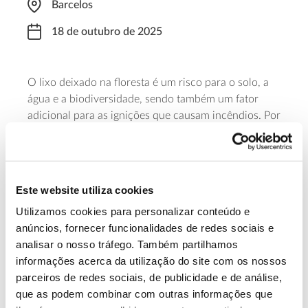
Barcelos
18 de outubro de 2025
O lixo deixado na floresta é um risco para o solo, a
água e a biodiversidade, sendo também um fator
adicional para as ignições que causam incêndios. Por
isso, Barcelos desafia a comunidade a participar
nesta atividade de limpeza florestal, que se inicia
pelas 09h00.
Este website utiliza cookies
Saber mais
Utilizamos cookies para personalizar conteúdo e
anúncios, fornecer funcionalidades de redes sociais e
analisar o nosso tráfego. Também partilhamos
13.07.2026
informações acerca da utilização do site com os nossos
Genoma do priolo e de outras espécies em risco:
parceiros de redes sociais, de publicidade e de análise,
conhecer para conservar
que as podem combinar com outras informações que