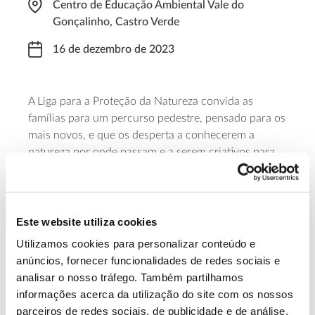
Centro de Educação Ambiental Vale do
Gonçalinho, Castro Verde
16 de dezembro de 2023
A Liga para a Proteção da Natureza convida as
famílias para um percurso pedestre, pensado para os
mais novos, e que os desperta a conhecerem a
natureza por onde passam e a serem criativos para
criarem algo de novo com materiais da natureza. A
iniciativa decorre das 15:00 às 17:30 e a
participação requer inscrição prévia.
Este website utiliza cookies
Saiba mais sobre “Momentos naturais:
Utilizamos cookies para personalizar conteúdo e
Natal + natural”
anúncios, fornecer funcionalidades de redes sociais e
analisar o nosso tráfego. Também partilhamos
informações acerca da utilização do site com os nossos
13.07.2026
parceiros de redes sociais, de publicidade e de análise,