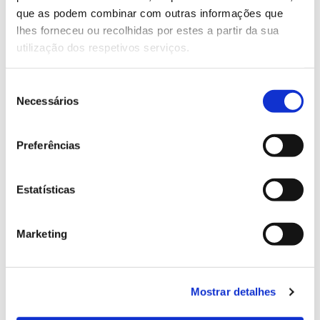
que as podem combinar com outras informações que
Genoma do priolo e de outras espécies em risco:
lhes forneceu ou recolhidas por estes a partir da sua
conhecer para conservar
utilização dos respetivos serviços.
Seleção
Necessários
de
02.07.2026
consentimento
Registar galhas de Trichi em acácia-das-espigas:
Preferências
cidadãos chamados a ajudar
Estatísticas
Marketing
25.06.2026
Natureza e florestas procuram jovens voluntários
no verão 2026
Mostrar detalhes