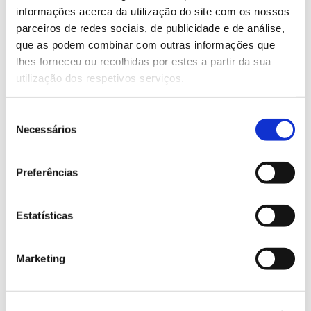
Saiba mais sobre o Naturecôa 2023
informações acerca da utilização do site com os nossos
parceiros de redes sociais, de publicidade e de análise,
que as podem combinar com outras informações que
13.07.2026
lhes forneceu ou recolhidas por estes a partir da sua
utilização dos respetivos serviços.
Genoma do priolo e de outras espécies em risco:
conhecer para conservar
Seleção
Necessários
de
consentimento
Preferências
02.07.2026
Registar galhas de Trichi em acácia-das-espigas:
cidadãos chamados a ajudar
Estatísticas
Marketing
25.06.2026