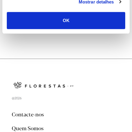
Mostrar detalhes
Natureza e florestas procuram jovens voluntários
no verão 2026
OK
@2026
Contacte-nos
Quem Somos