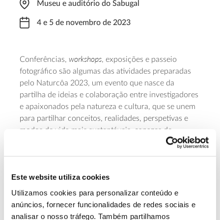
Museu e auditório do Sabugal
4 e 5 de novembro de 2023
workshops
Conferências,
, exposições e passeio
fotográfico são algumas das atividades preparadas
pelo Naturcôa 2023, um evento que nasce da
partilha de ideias e colaboração entre investigadores
e apaixonados pela natureza e cultura, que se unem
para partilhar conceitos, realidades, perspetivas e
modos de vida mais sustentáveis, capazes de
valorizar a riqueza do património local,
nomeadamente do Sabugal – cidadã beirã banhada
pelo Rio Côa e integrada na Reserva Natural da Serra
Este website utiliza cookies
da Malcata. As conferências decorrem dia 4, das 10
às 19 horas, têm um valor de 5 euros (a pagar no
Utilizamos cookies para personalizar conteúdo e
local) e é
necessária inscrição prévia
.
anúncios, fornecer funcionalidades de redes sociais e
analisar o nosso tráfego. Também partilhamos