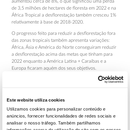
aumentou cerca de 8%, o que significou uma perda
de 3,5 milhões de hectares de floresta em 2022 e na
África Tropical a desflorestação também cresceu 1%
relativamente à base de 2018-2020.
O progresso feito para reduzir a desflorestação fora
das zonas tropicais também apresenta variações:
África, Ásia e América do Norte conseguiram reduzir
a desflorestação acima das metas que tinham para
2022 enquanto a América Latina + Caraíbas e a
Europa ficaram aquém dos seus objetivos.
Embora a desflorestação esteja principalmente
concentrada nas florestas tropicais e a perda de
florestas não tropicais represente cerca de 4% do
Este website utiliza cookies
total global, também estas áreas necessitam de ser
protegidas, até porque em algumas delas, como na
Utilizamos cookies para personalizar conteúdo e
Europa, existem já poucas áreas de
florestas
anúncios, fornecer funcionalidades de redes sociais e
primárias
que importa preservar. Adicionalmente,
analisar o nosso tráfego. Também partilhamos
o documento salienta, por exemplo, “que a remoção
informações acerca da utilização do site com os nossos