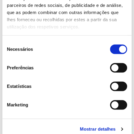
parceiros de redes sociais, de publicidade e de análise,
13.07.2026
que as podem combinar com outras informações que
lhes forneceu ou recolhidas por estes a partir da sua
Genoma do priolo e de outras espécies em risco:
utilização dos respetivos serviços.
conhecer para conservar
Seleção
Necessários
de
consentimento
02.07.2026
Preferências
Registar galhas de Trichi em acácia-das-espigas:
cidadãos chamados a ajudar
Estatísticas
Marketing
25.06.2026
Natureza e florestas procuram jovens voluntários
Mostrar detalhes
no verão 2026