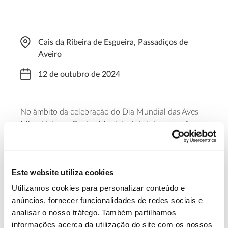
Cais da Ribeira de Esgueira, Passadiços de
Aveiro
12 de outubro de 2024
No âmbito da celebração do Dia Mundial das Aves
Migratórias, o Centro Municipal de Interpretação
Ambiental de Aveiro promove um passeio pedestre
de interpretação ambiental e observação de aves ao
longo de um pequeno troço dos passadiços de
Este website utiliza cookies
Aveiro. A iniciativa decorre entre as 10:30 e as 12:00
e é gratuita, mas requer
inscrição prévia
.
Utilizamos cookies para personalizar conteúdo e
anúncios, fornecer funcionalidades de redes sociais e
Saiba mais
analisar o nosso tráfego. Também partilhamos
informações acerca da utilização do site com os nossos