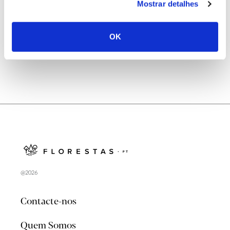
Mostrar detalhes
Natureza e florestas procuram jovens voluntários
no verão 2026
OK
@2026
Contacte-nos
Quem Somos