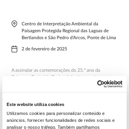
Centro de Interpretação Ambiental da
Paisagem Protegida Regional das Lagoas de
Bertiandos e São Pedro d'Arcos, Ponte de Lima
2 de fevereiro de 2025
A assinalar as comemorações do 25.º ano da
Paisagem Protegida Regional das Lagoas de
Bertiandos e São Pedro d’Arcos e o Dia Mundial das
Zonas Húmidas, a Divisão de Ambiente e Espaços
Verdes do Município de Ponte de Lima promove um
Este website utiliza cookies
percurso aos lagos temporários situados no coração
desta área protegida. O percurso será feito em
Utilizamos cookies para personalizar conteúdo e
grupos de 50 pessoas.
anúncios, fornecer funcionalidades de redes sociais e
analisar o nosso tráfego. Também partilhamos