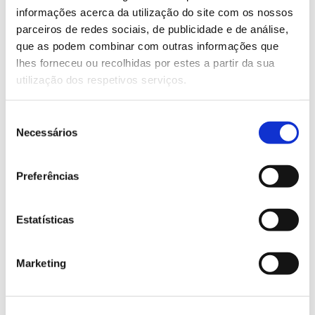
Saber mais
informações acerca da utilização do site com os nossos
parceiros de redes sociais, de publicidade e de análise,
que as podem combinar com outras informações que
13.07.2026
lhes forneceu ou recolhidas por estes a partir da sua
utilização dos respetivos serviços.
Genoma do priolo e de outras espécies em risco:
conhecer para conservar
Seleção
Necessários
de
consentimento
Preferências
02.07.2026
Registar galhas de Trichi em acácia-das-espigas:
Estatísticas
cidadãos chamados a ajudar
Marketing
25.06.2026