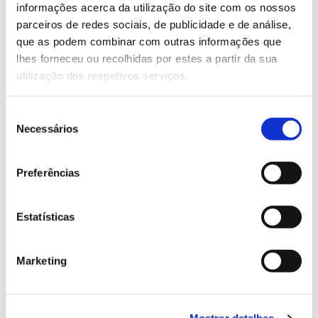
Saiba mais sobre estas caminhadas.
informações acerca da utilização do site com os nossos
parceiros de redes sociais, de publicidade e de análise,
que as podem combinar com outras informações que
13.07.2026
lhes forneceu ou recolhidas por estes a partir da sua
utilização dos respetivos serviços.
Genoma do priolo e de outras espécies em risco:
conhecer para conservar
Seleção
Necessários
de
consentimento
02.07.2026
Preferências
Registar galhas de Trichi em acácia-das-espigas:
cidadãos chamados a ajudar
Estatísticas
Marketing
25.06.2026