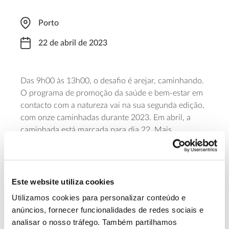
Porto
22 de abril de 2023
Das 9h00 às 13h00, o desafio é arejar, caminhando.
O programa de promoção da saúde e bem-estar em
contacto com a natureza vai na sua segunda edição,
com onze caminhadas durante 2023. Em abril, a
caminhada está marcada para dia 22. Mais
informações serão fornecidas a 17 de abril, altura em
que serão abertas as inscrições. A participação
nestas caminhadas é gratuita. Esta atividade é
organizada pelo Parque das Serras do Porto em
Este website utiliza cookies
colaboração com os municípios de Gondomar,
Utilizamos cookies para personalizar conteúdo e
Paredes e Valongo.
anúncios, fornecer funcionalidades de redes sociais e
analisar o nosso tráfego. Também partilhamos