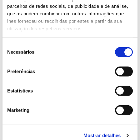
parceiros de redes sociais, de publicidade e de análise,
13.07.2026
que as podem combinar com outras informações que
lhes forneceu ou recolhidas por estes a partir da sua
Genoma do priolo e de outras espécies em risco:
utilização dos respetivos serviços.
conhecer para conservar
Seleção
Necessários
de
consentimento
02.07.2026
Preferências
Registar galhas de Trichi em acácia-das-espigas:
cidadãos chamados a ajudar
Estatísticas
Marketing
25.06.2026
Natureza e florestas procuram jovens voluntários
Mostrar detalhes
no verão 2026