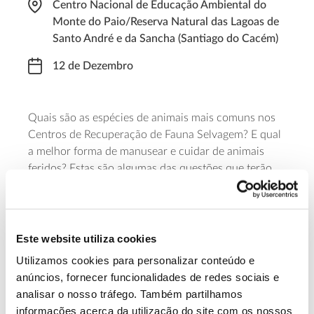
Centro Nacional de Educação Ambiental do
Monte do Paio/Reserva Natural das Lagoas de
Santo André e da Sancha (Santiago do Cacém)
12 de Dezembro
Quais são as espécies de animais mais comuns nos
Centros de Recuperação de Fauna Selvagem? E qual
a melhor forma de manusear e cuidar de animais
feridos? Estas são algumas das questões que terão
resposta no workshop Recuperação de Fauna
Silvestre, uma iniciativa do Instituto da Conservação
da Natureza e das Florestas (ICNF), Quercus e
CRASSA – Centro de Recuperação de Animais
Este website utiliza cookies
Selvagens de Santo André. Destinado a técnicos e
Utilizamos cookies para personalizar conteúdo e
vigilantes da Natureza, o workshop é gratuito, mas
anúncios, fornecer funcionalidades de redes sociais e
necessita de confirmação prévia de participação.
analisar o nosso tráfego. Também partilhamos
informações acerca da utilização do site com os nossos