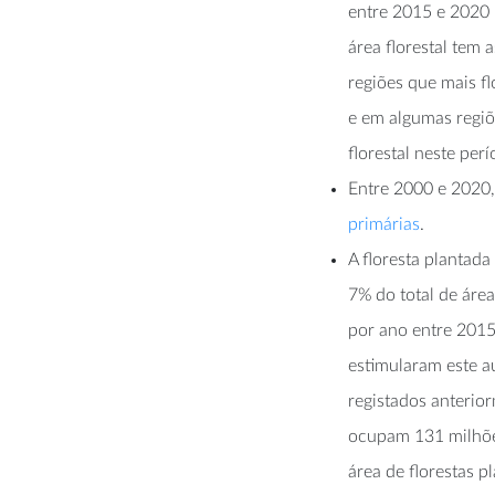
entre 2015 e 2020 
área florestal tem 
regiões que mais f
e em algumas regiõ
florestal neste perí
Entre 2000 e 2020
primárias
.
A floresta plantad
7% do total de área
por ano entre 2015 
estimularam este a
registados anterior
ocupam 131 milhões
área de florestas p