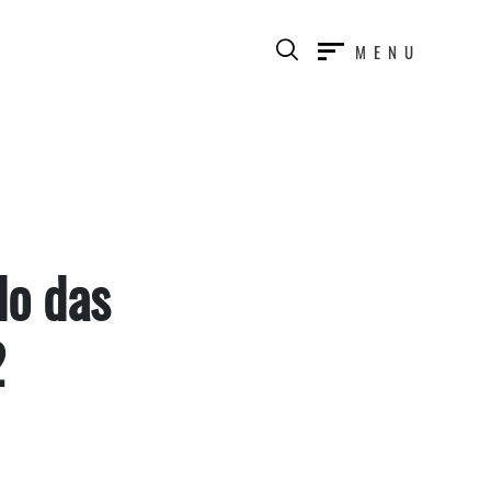
MENU
do das
2