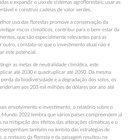
adas e expandir o uso de sistemas agroflorestais; usar as
entável e construir cadeias de valor verdes.
melhor uso das florestas promove a conservação da
 mitigar riscos climáticos, contribui para o bem-estar da
mentos, que são especialmente relevantes para as
 outro, constata-se que o investimento atual não é
zar este potencial.
tingir as metas de neutralidade climática, este
riplicar até 2030 e quadruplicar até 2050. Da mesma
 perda da biodiversidade e a degradação dos solos, os
cenderiam aos 203 mil milhões de dólares por ano até
ais envolvimento e investimento, o relatório sobre o
no Mundo 2022 lembra que vários países compreendem já
s na mitigação dos efeitos das alterações climáticas e o
desempenham também no âmbito das estratégias de
 o restauro da floresta e da paisagem resultou na