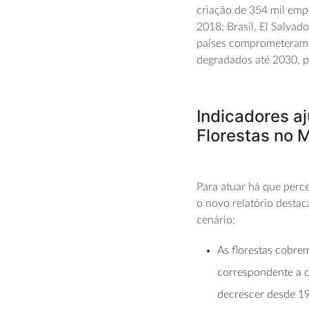
criação de 354 mil emp
2018: Brasil, El Salva
países comprometeram-s
degradados até 2030, pr
Indicadores a
Florestas no
Para atuar há que perc
o novo relatório destac
cenário:
As florestas cobre
correspondente a ce
decrescer desde 19