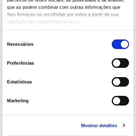
13.07.2026
que as podem combinar com outras informações que
Genoma do priolo e de outras espécies em risco:
lhes forneceu ou recolhidas por estes a partir da sua
conhecer para conservar
utilização dos respetivos serviços.
Seleção
Necessários
de
02.07.2026
consentimento
Registar galhas de Trichi em acácia-das-espigas:
Preferências
cidadãos chamados a ajudar
Estatísticas
Marketing
25.06.2026
Natureza e florestas procuram jovens voluntários
no verão 2026
Mostrar detalhes