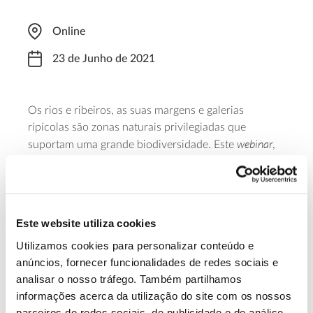
Online
23 de Junho de 2021
Os rios e ribeiros, as suas margens e galerias
ripícolas são zonas naturais privilegiadas que
webinar
suportam uma grande biodiversidade. Este
,
que se realiza entre as 14h00 e as 17h00, destina-se
a abordar este tema, transmitindo os conceitos
ecológicos mais importantes e as melhores práticas
na gestão e recuperação das zonas ribeirinhas. A
Este website utiliza cookies
participação é gratuita, mas a
inscrição
é obrigatória.
Utilizamos cookies para personalizar conteúdo e
anúncios, fornecer funcionalidades de redes sociais e
Saiba mais sobre este webinar
analisar o nosso tráfego. Também partilhamos
informações acerca da utilização do site com os nossos
parceiros de redes sociais, de publicidade e de análise,