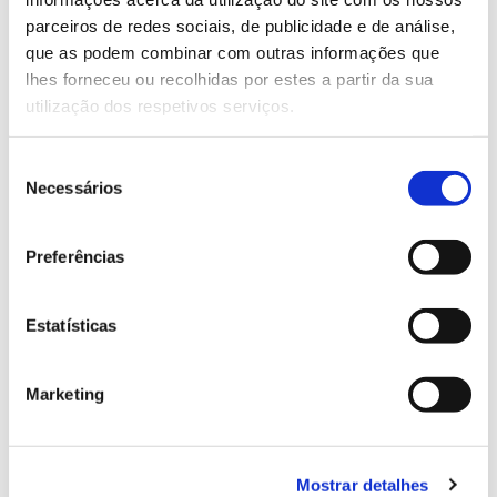
parceiros de redes sociais, de publicidade e de análise,
que as podem combinar com outras informações que
13.07.2026
lhes forneceu ou recolhidas por estes a partir da sua
Genoma do priolo e de outras espécies em risco:
utilização dos respetivos serviços.
conhecer para conservar
Seleção
Necessários
de
consentimento
02.07.2026
Preferências
Registar galhas de Trichi em acácia-das-espigas:
cidadãos chamados a ajudar
Estatísticas
Marketing
25.06.2026
Natureza e florestas procuram jovens voluntários
Mostrar detalhes