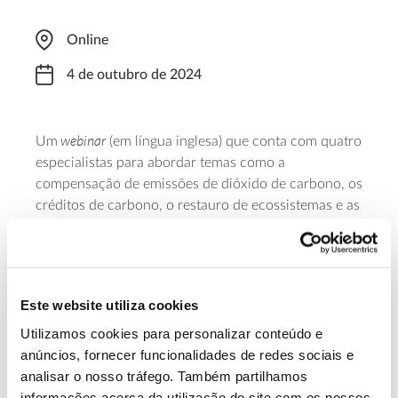
Online
4 de outubro de 2024
webinar
Um
(em língua inglesa) que conta com quatro
especialistas para abordar temas como a
compensação de emissões de dióxido de carbono, os
créditos de carbono, o restauro de ecossistemas e as
soluções baseadas na natureza. Em debate estarão
também questões como: quanto podem as
plantações florestais armazenar e como pode o valor
gerado com os mercados de carbono ser canalizado
Este website utiliza cookies
para as florestas? O encontro começa às 08:00 e é
Utilizamos cookies para personalizar conteúdo e
necessária inscrição.
anúncios, fornecer funcionalidades de redes sociais e
analisar o nosso tráfego. Também partilhamos
Saber mais
informações acerca da utilização do site com os nossos