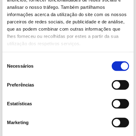
habitats
analisar o nosso tráfego. Também partilhamos
ameaçadas e os seus
. Inscreva-se
online
.
informações acerca da utilização do site com os nossos
parceiros de redes sociais, de publicidade e de análise,
Saiba mais sobre este simpósio
que as podem combinar com outras informações que
lhes forneceu ou recolhidas por estes a partir da sua
utilização dos respetivos serviços.
13.07.2026
Genoma do priolo e de outras espécies em risco:
Seleção
conhecer para conservar
Necessários
de
consentimento
Preferências
02.07.2026
Estatísticas
Registar galhas de Trichi em acácia-das-espigas:
cidadãos chamados a ajudar
Marketing