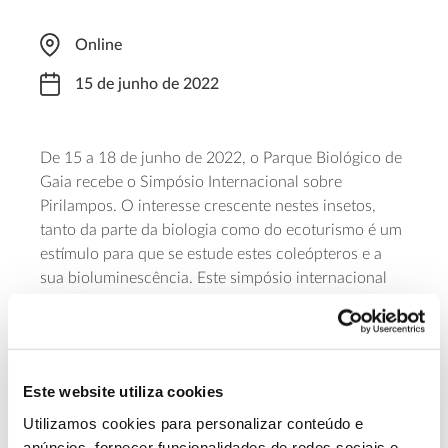
Online
15 de junho de 2022
De 15 a 18 de junho de 2022, o Parque Biológico de
Gaia recebe o Simpósio Internacional sobre
Pirilampos. O interesse crescente nestes insetos,
tanto da parte da biologia como do ecoturismo é um
estímulo para que se estude estes coleópteros e a
sua bioluminescência. Este simpósio internacional
visa conectar todos os investigadores que se
dedicam à sua conservação a nível mundial,
incentivando a partilha de conhecimentos sobre as
variações ecológicas, morfológicas e
Este website utiliza cookies
comportamentais, facilitando a estruturação de
processos de colaboração, bem como criar uma
Utilizamos cookies para personalizar conteúdo e
metodologia para proteger as espécies mais
anúncios, fornecer funcionalidades de redes sociais e