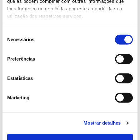
Genoma do priolo e de outras espécies em risco:
que as podem combinar com outras informações que
conhecer para conservar
lhes forneceu ou recolhidas por estes a partir da sua
utilização dos respetivos serviços.
Seleção
Necessários
02.07.2026
de
consentimento
Registar galhas de Trichi em acácia-das-espigas:
Preferências
cidadãos chamados a ajudar
Estatísticas
25.06.2026
Marketing
Natureza e florestas procuram jovens voluntários
no verão 2026
Mostrar detalhes