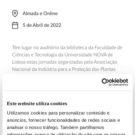
Almada e Online
5 de Abril de 2022
Têm lugar no auditório da biblioteca da Faculdade de
Ciências e Tecnologia da Universidade NOVA de
Lisboa estas jornadas organizadas pela Associação
Nacional da Indústria para a Proteção das Plantas
(ANIPLA). Em cima da mesa estarão temas como o
Pacto Ecológico Europeu, as alterações climáticas e
o crescente aparecimento de novas pragas e
emergências fitossanitárias. Para participar,
Este website utiliza cookies
presencialmente ou via online, terá de inscrever-se
neste formulário
.
Utilizamos cookies para personalizar conteúdo e
anúncios, fornecer funcionalidades de redes sociais e
analisar o nosso tráfego. Também partilhamos
Saiba mais sobre esta iniciativa
informações acerca da utilização do site com os nossos