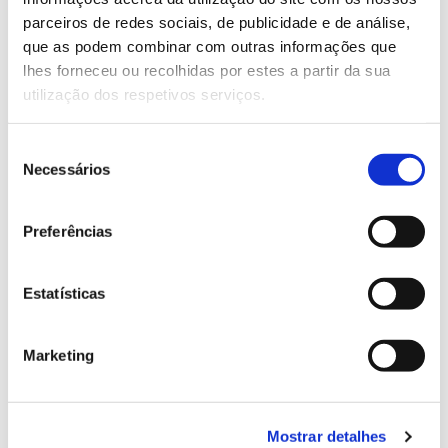
parceiros de redes sociais, de publicidade e de análise,
que as podem combinar com outras informações que
13.07.2026
lhes forneceu ou recolhidas por estes a partir da sua
Genoma do priolo e de outras espécies em risco:
utilização dos respetivos serviços.
conhecer para conservar
Seleção
Necessários
de
consentimento
02.07.2026
Preferências
Registar galhas de Trichi em acácia-das-espigas:
cidadãos chamados a ajudar
Estatísticas
Marketing
25.06.2026
Natureza e florestas procuram jovens voluntários
Mostrar detalhes