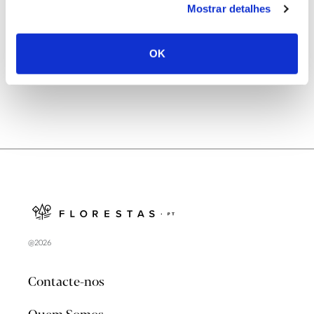
Mostrar detalhes
Natureza e florestas procuram jovens voluntários
no verão 2026
OK
@2026
Contacte-nos