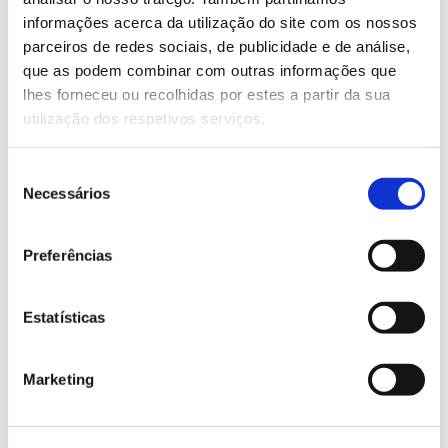
informações acerca da utilização do site com os nossos
Saiba mais sobre este colóquio.
parceiros de redes sociais, de publicidade e de análise,
que as podem combinar com outras informações que
lhes forneceu ou recolhidas por estes a partir da sua
13.07.2026
utilização dos respetivos serviços.
Genoma do priolo e de outras espécies em risco:
conhecer para conservar
Seleção
Necessários
de
consentimento
Preferências
02.07.2026
Registar galhas de Trichi em acácia-das-espigas:
Estatísticas
cidadãos chamados a ajudar
Marketing
25.06.2026