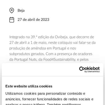
Beja
27 de abril de 2023
Integrado na 39.ª edição da Ovibeja, que decorre de
27 de abril a 1 de maio, neste colóquio vai falar-se da
produção de amêndoa em Portugal e nos
subprodutos gerados. Com a presença de oradores
da Portugal Nuts, da Food4Sustainability, e pelos
também organizadores CEBAL – Centro de
Biotecnologia Agrícola e Agro-Alimentar do Alentejo,
MED – Instituto Mediterrâneo para a Agricultura,
Ambiente e Desenvolvimento e Laboratório
Este website utiliza cookies
Associado CHANGE – Instituto para as Alterações
Globais e Sustentabilidade. Os
bilhetes para a feira
Utilizamos cookies para personalizar conteúdo e
custam entre €8 (bilhete diário) e €30 (livre-trânsito).
anúncios, fornecer funcionalidades de redes sociais e
analisar o nosso tráfego. Também partilhamos