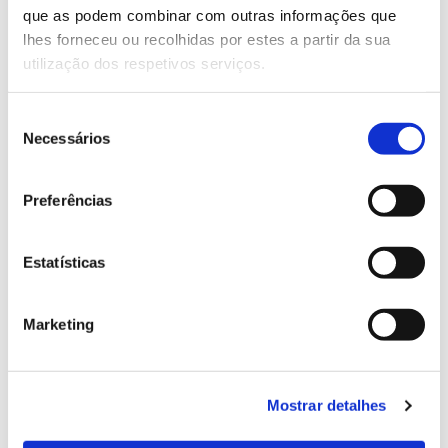
que as podem combinar com outras informações que
Genoma do priolo e de outras espécies em risco:
lhes forneceu ou recolhidas por estes a partir da sua
conhecer para conservar
utilização dos respetivos serviços.
Seleção
Necessários
de
02.07.2026
consentimento
Registar galhas de Trichi em acácia-das-espigas:
Preferências
cidadãos chamados a ajudar
Estatísticas
25.06.2026
Marketing
Natureza e florestas procuram jovens voluntários
no verão 2026
Mostrar detalhes