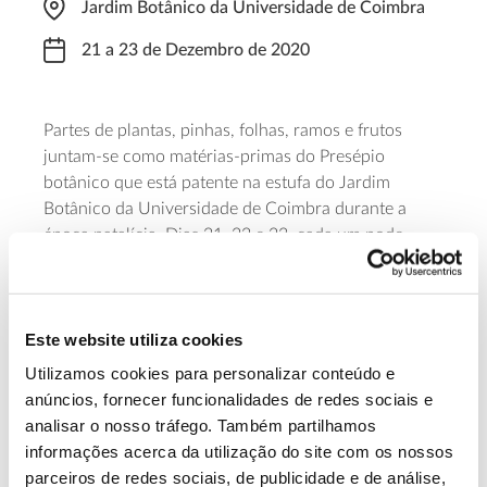
Jardim Botânico da Universidade de Coimbra
21 a 23 de Dezembro de 2020
Partes de plantas, pinhas, folhas, ramos e frutos
juntam-se como matérias-primas do Presépio
botânico que está patente na estufa do Jardim
Botânico da Universidade de Coimbra durante a
época natalícia. Dias 21, 22 e 23, cada um pode
fazer o seu próprio presépio, também ele botânico,
num atelier vocacionado para as famílias que, apesar
de gratuito, requer inscrição pelo email
Este website utiliza cookies
jardim.botanico@uc.pt ou telefone 239855215.
Utilizamos cookies para personalizar conteúdo e
Saiba mais sobre a iniciativa
anúncios, fornecer funcionalidades de redes sociais e
analisar o nosso tráfego. Também partilhamos
informações acerca da utilização do site com os nossos
13.07.2026
parceiros de redes sociais, de publicidade e de análise,