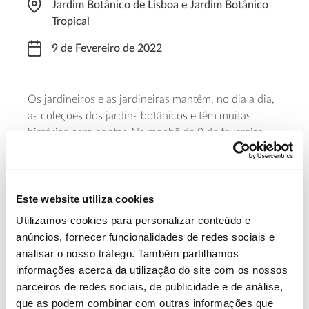
Jardim Botânico de Lisboa e Jardim Botânico
Tropical
9 de Fevereiro de 2022
Os jardineiros e as jardineiras mantêm, no dia a dia,
as coleções dos jardins botânicos e têm muitas
histórias para contar. Na manhã de 9 de fevereiro,
vão proporcionar uma visita especial ao Jardim
Botânico Tropical e ao Jardim Botânico de Lisboa.
Basta para tal, dar essa indicação na bilheteira.
Este website utiliza cookies
Saiba mais sobre esta atividade
Utilizamos cookies para personalizar conteúdo e
anúncios, fornecer funcionalidades de redes sociais e
analisar o nosso tráfego. Também partilhamos
13.07.2026
informações acerca da utilização do site com os nossos
parceiros de redes sociais, de publicidade e de análise,
Genoma do priolo e de outras espécies em risco:
que as podem combinar com outras informações que