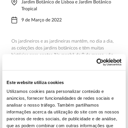
Jardim Botânico de Lisboa e Jardim Botânico
Tropical
9 de Março de 2022
Os jardineiros e as jardineiras mantêm, no dia a dia,
as coleções dos jardins botânicos e têm muitas
histórias para contar. Na manhã de 9 de março, vão
proporcionar uma visita especial ao Jardim Botânico
Tropical e ao Jardim Botânico de Lisboa. Basta para
tal, dar essa indicação na bilheteira
Este website utiliza cookies
Saiba mais sobre esta atividade
Utilizamos cookies para personalizar conteúdo e
anúncios, fornecer funcionalidades de redes sociais e
analisar o nosso tráfego. Também partilhamos
13.07.2026
informações acerca da utilização do site com os nossos
parceiros de redes sociais, de publicidade e de análise,
Genoma do priolo e de outras espécies em risco:
que as podem combinar com outras informações que