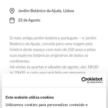
Jardim Botânico da Ajuda, Lisboa
22 de Agosto
O mais antigo jardim botânico português – o Jardim
Botânico da Ajuda, convida para uma viagem pela
história deste espaço com mais de 250 anos e pelas
suas espécies botânicas originárias de todos os
continentes.
Há visitas às quartas e sábados de agosto, das 18h30
às 20h00, e cada uma será feita em pequenos
grupos, de acordo com as recomendações da
Direção Geral da Saúde, com um custo de 5 euros
por participantes. Para dar esta “volta ao mundo”
pelos 35 mil metros quadrados do Jardim é
Este website utiliza cookies
necessária inscrição prévia, com pelo menos 48
Utilizamos cookies para personalizar conteúdo e
horas de antecedência.