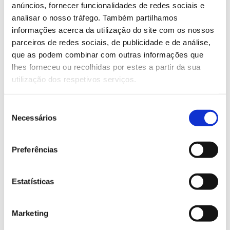
anúncios, fornecer funcionalidades de redes sociais e
Inscreva-se no email botanicoajuda@isaulisboa.pt ou
analisar o nosso tráfego. Também partilhamos
através do 924101712
informações acerca da utilização do site com os nossos
parceiros de redes sociais, de publicidade e de análise,
Saiba mais sobre as visitas guiadas
que as podem combinar com outras informações que
lhes forneceu ou recolhidas por estes a partir da sua
utilização dos respetivos serviços.
13.07.2026
Genoma do priolo e de outras espécies em risco:
Seleção
conhecer para conservar
Necessários
de
consentimento
Preferências
02.07.2026
Estatísticas
Registar galhas de Trichi em acácia-das-espigas:
cidadãos chamados a ajudar
Marketing