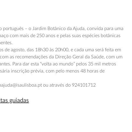
o português – o Jardim Botânico da Ajuda, convida para uma
spaço com mais de 250 anos e pelas suas espécies botânicas
nentes.
dos de agosto, das 18h30 às 20h00, e cada uma será feita em
 com as recomendações da Direção Geral da Saúde, com um
antes. Para dar esta “volta ao mundo” pelos 35 mil metros
sária inscrição prévia, com pelo menos 48 horas de
coajuda@isaulisboa.pt ou através do 924101712
itas guiadas