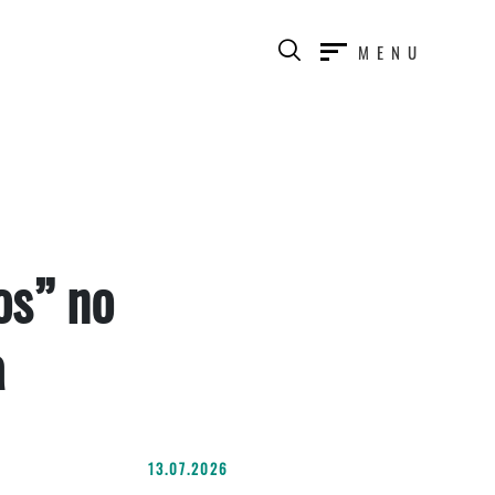
MENU
os” no
a
13.07.2026