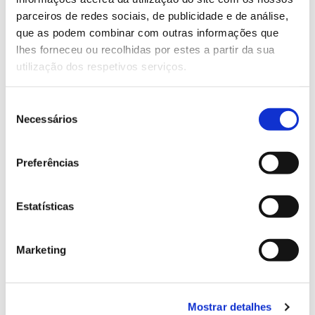
parceiros de redes sociais, de publicidade e de análise,
que as podem combinar com outras informações que
13.07.2026
lhes forneceu ou recolhidas por estes a partir da sua
Genoma do priolo e de outras espécies em risco:
utilização dos respetivos serviços.
conhecer para conservar
Seleção
Necessários
de
consentimento
02.07.2026
Preferências
Registar galhas de Trichi em acácia-das-espigas:
cidadãos chamados a ajudar
Estatísticas
Marketing
25.06.2026
Natureza e florestas procuram jovens voluntários
Mostrar detalhes