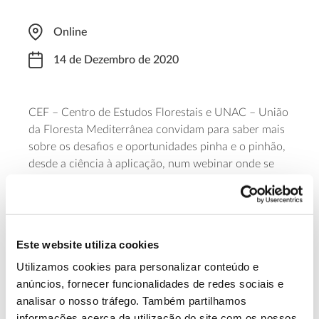
Online
14 de Dezembro de 2020
CEF – Centro de Estudos Florestais e UNAC – União
da Floresta Mediterrânea convidam para saber mais
sobre os desafios e oportunidades pinha e o pinhão,
desde a ciência à aplicação, num webinar onde se
abordará o tema da certificação florestal e do regime
jurídico como ferramentas de valorização do
pinheiro-manso. O evento conta ainda com
especialistas das áreas da amêndoa e castanha para
Este website utiliza cookies
promover o cruzamento de aprendizagens.
Inscreva-
se
para acompanhar.
Utilizamos cookies para personalizar conteúdo e
anúncios, fornecer funcionalidades de redes sociais e
analisar o nosso tráfego. Também partilhamos
Saiba mais sobre o Webinar
informações acerca da utilização do site com os nossos