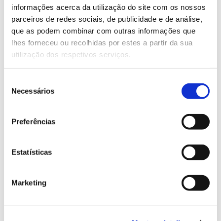
FSC
informações acerca da utilização do site com os nossos
parceiros de redes sociais, de publicidade e de análise,
que as podem combinar com outras informações que
13.07.2026
lhes forneceu ou recolhidas por estes a partir da sua
utilização dos respetivos serviços.
Genoma do priolo e de outras espécies em risco:
conhecer para conservar
Seleção
Necessários
de
consentimento
02.07.2026
Preferências
Registar galhas de Trichi em acácia-das-espigas:
cidadãos chamados a ajudar
Estatísticas
Marketing
25.06.2026