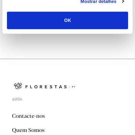
Natureza e florestas procuram jovens voluntários
Mostrar detalhes
no verão 2026
OK
@2026
Contacte-nos
Quem Somos