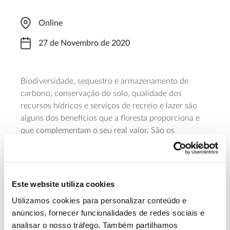
Online
27 de Novembro de 2020
Biodiversidade, sequestro e armazenamento de
carbono, conservação do solo, qualidade dos
recursos hídricos e serviços de recreio e lazer são
alguns dos benefícios que a floresta proporciona e
que complementam o seu real valor. São os
chamados serviços dos ecossistemas e a sua
preservação implica ferramentas e incentivos que
webinar
estarão em foco neste
promovido pelo FSC
Portugal.
Este website utiliza cookies
Participação sujeita a
inscrição prévia
.
Utilizamos cookies para personalizar conteúdo e
anúncios, fornecer funcionalidades de redes sociais e
Saiba Mais sobre este webinar no site
analisar o nosso tráfego. Também partilhamos