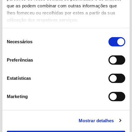
Portugal
que as podem combinar com outras informações que
lhes forneceu ou recolhidas por estes a partir da sua
utilização dos respetivos serviços.
A floresta portuguesa ocupa hoje mais de um terço
do território português, uma área quase quatro vezes
Seleção
superior à do início do século XIX. As florestas
Necessários
de
primitivas de carvalhos desapareceram, sendo a
consentimento
floresta atual maioritariamente plantada. As
alterações resultam da ação humana sistemática
Preferências
sobre o território, associada aos grandes fatores
socioeconómicos que marcaram a dinâmica rural e a
Estatísticas
história portuguesa nos últimos 200 anos.
Marketing
Mostrar detalhes