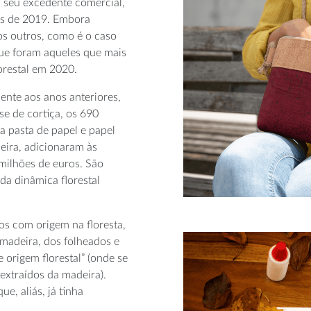
 seu excedente comercial,
es de 2019. Embora
os outros, como é o caso
que foram aqueles que mais
orestal em 2020.
ente aos anos anteriores,
se de cortiça, os 690
a pasta de papel e papel
deira, adicionaram às
 milhões de euros. São
da dinâmica florestal
os com origem na floresta,
madeira, dos folheados e
 origem florestal” (onde se
extraídos da madeira).
e, aliás, já tinha