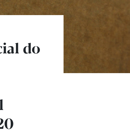
ial do
l
20