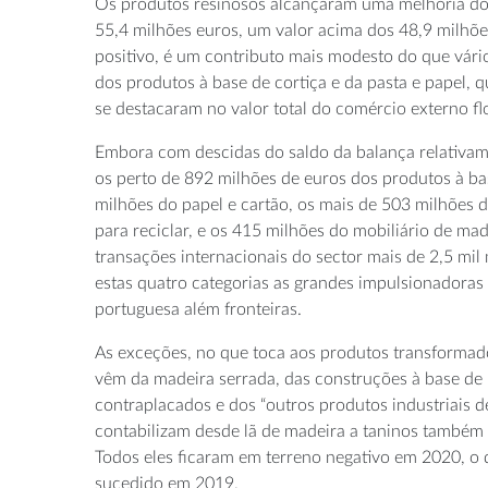
Os produtos resinosos alcançaram uma melhoria do
55,4 milhões euros, um valor acima dos 48,9 milhõ
positivo, é um contributo mais modesto do que vári
dos produtos à base de cortiça e da pasta e papel, 
se destacaram no valor total do comércio externo fl
Embora com descidas do saldo da balança relativam
os perto de 892 milhões de euros dos produtos à ba
milhões do papel e cartão, os mais de 503 milhões d
para reciclar, e os 415 milhões do mobiliário de ma
transações internacionais do sector mais de 2,5 mil
estas quatro categorias as grandes impulsionadoras 
portuguesa além fronteiras.
As exceções, no que toca aos produtos transformad
vêm da madeira serrada, das construções à base de 
contraplacados e dos “outros produtos industriais de
contabilizam desde lã de madeira a taninos também 
Todos eles ficaram em terreno negativo em 2020, o qu
sucedido em 2019.