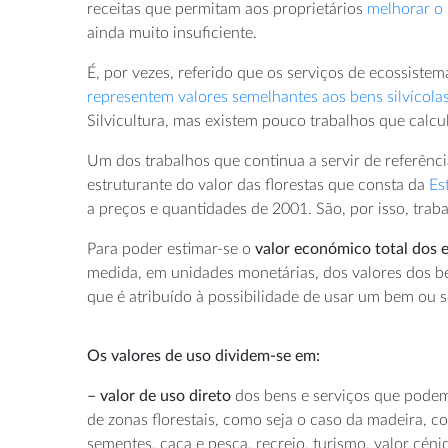
receitas que permitam aos proprietários
melhorar o 
ainda muito insuficiente.
É, por vezes, referido que os serviços de ecossiste
representem valores semelhantes aos bens silvícola
Silvicultura, mas existem pouco trabalhos que calcu
Um dos trabalhos que continua a servir de referênci
estruturante do valor das florestas que consta da
Es
a preços e quantidades de 2001. São, por isso, tra
Para poder estimar-se o
valor económico total dos e
medida, em unidades monetárias, dos valores dos b
que é atribuído à possibilidade de usar um bem ou s
Os valores de uso dividem-se em:
– valor de uso direto
dos bens e serviços que podem
de zonas florestais, como seja o caso da madeira, cor
sementes, caça e pesca, recreio, turismo, valor céni