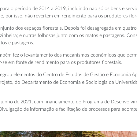
ara o período de 2014 a 2019, incluindo não só os bens e serviç
, por isso, não revertem em rendimento para os produtores flore
o conjunto dos espaços florestais. Depois foi desagregada em qua
 azinheira; e outras folhosas junto com os matos e pastagens. Con
atos e pastagens.
também fez o levantamento dos mecanismos económicos que permit
se em fonte de rendimento para os produtores florestais.
egrou elementos do Centro de Estudos de Gestão e Economia Apl
rojeto, do Departamento de Economia e Sociologia da Universid
de junho de 2021, com financiamento do Programa de Desenvolvi
 Divulgação de informação e facilitação de processos para acomp