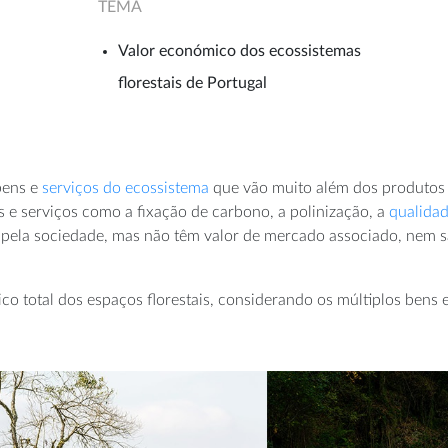
TEMA
Valor económico dos ecossistemas
florestais de Portugal
bens e
serviços do ecossistema
que vão muito além dos produtos t
s e serviços como a fixação de carbono, a polinização, a
qualidad
pela sociedade, mas não têm valor de mercado associado, nem são 
 total dos espaços florestais, considerando os múltiplos bens e