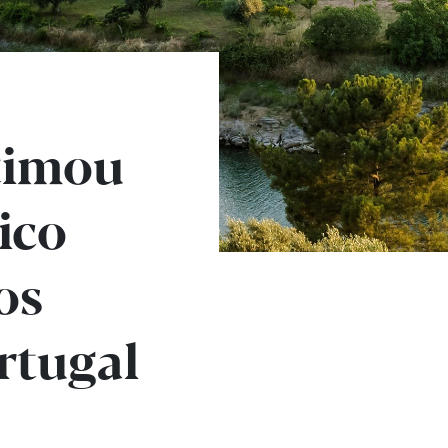
timou
ico
os
ortugal