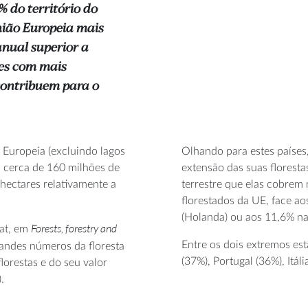
% do território do
União Europeia mais
anual superior a
ses com mais
 contribuem para o
o Europeia (excluindo lagos
Olhando para estes países
za cerca de 160 milhões de
extensão das suas florest
hectares relativamente a
terrestre que elas cobrem 
florestados da UE, face ao
(Holanda) ou aos 11,6% na
Forests, forestry and
tat, em
Entre os dois extremos es
randes números da floresta
(37%), Portugal (36%), Itál
lorestas e do seu valor
.