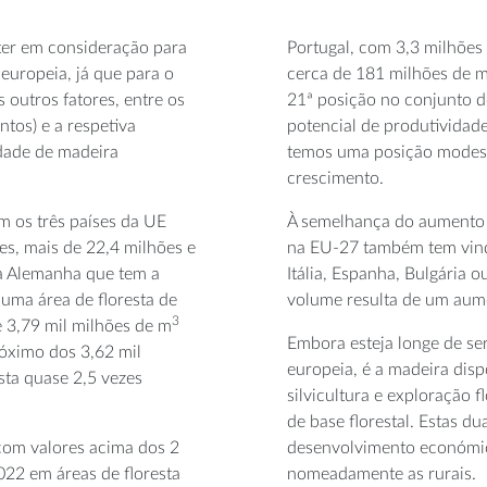
 ter em consideração para
Portugal, com 3,3 milhões 
europeia, já que para o
cerca de 181 milhões de 
 outros fatores, entre os
21ª posição no conjunto d
tos) e a respetiva
potencial de produtividade
idade de madeira
temos uma posição modes
crescimento.
m os três países da UE
À semelhança do aumento d
es, mais de 22,4 milhões e
na EU-27 também tem vind
 a Alemanha que tem a
Itália, Espanha, Bulgária o
uma área de floresta de
volume resulta de um aume
3
 3,79 mil milhões de m
Embora esteja longe de ser
óximo dos 3,62 mil
europeia, é a madeira dispo
sta quase 2,5 vezes
silvicultura e exploração f
de base florestal. Estas d
com valores acima dos 2
desenvolvimento económic
22 em áreas de floresta
nomeadamente as rurais.