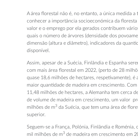
A área florestal não é, no entanto, a única medida a
conhecer a importância socioeconómica da floresta 
valor e o emprego por ela gerados contribuem vários
quais o número de árvores (densidade dos povoamen
dimensão (altura e diâmetro), indicadores da quant
disponível.
Assim, apesar de a Suécia, Finlândia e Espanha sere
com mais área florestal em 2022, (perto de 28 milhõ
quase 18,6 milhões de hectares, respetivamente), é
maior quantidade de madeira em crescimento. Com 
11,48 milhões de hectares, a Alemanha tem cerca de
de volume de madeira em crescimento, um valor pr
3
milhões de m
da Suécia, que tem uma área de flore
superior.
Seguem-se a França, Polónia, Finlândia e Roménia, 
3
mil milhões de m
de madeira em crescimento em 20