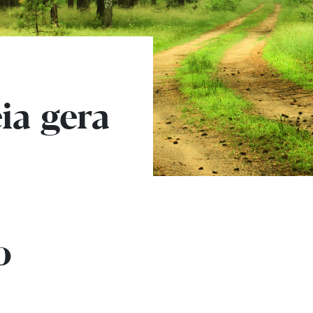
ia gera
o