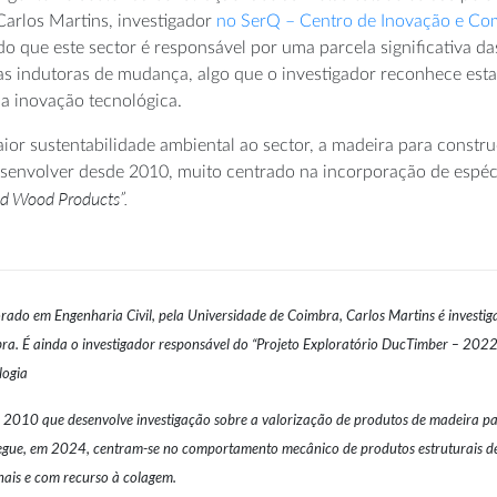
Carlos Martins, investigador
no SerQ – Centro de Inovação e Com
que este sector é responsável por uma parcela significativa das
as indutoras de mudança, algo que o investigador reconhece est
 a inovação tecnológica.
ior sustentabilidade ambiental ao sector, a madeira para constru
senvolver desde 2010, muito centrado na incorporação de espéci
d Wood Products”.
rado em Engenharia Civil, pela Universidade de Coimbra, Carlos Martins é investig
ra. É ainda o investigador responsável do “Projeto Exploratório DucTimber – 20
logia
 2010 que desenvolve investigação sobre a valorização de produtos de madeira para
egue, em 2024, centram-se no comportamento mecânico de produtos estruturais de
nais e com recurso à colagem.