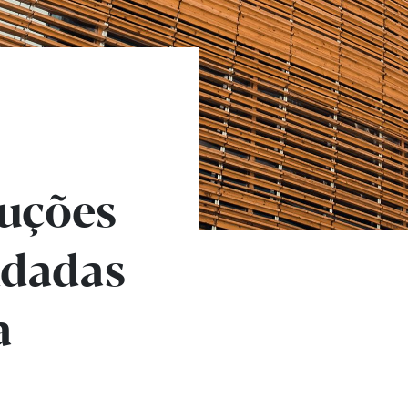
luções
ldadas
a