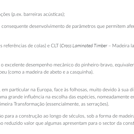
ões (p.ex. barreiras acústicas);
o consequente desenvolvimento de parâmetros que permitem aferi
Cross Laminated Timber
 referências de colas) e CLT (
– Madeira la
m o excelente desempenho mecânico do pinheiro-bravo, equivalen
peu (como a madeira de abeto e a casquinha).
, em particular na Europa, face às folhosas, muito devido à sua d
e uma grande influência na escolha das espécies, nomeadamente 
rimeira Transformação (essencialmente, as serrações).
ção para a construção ao longo de séculos, sob a forma de madeir
ao reduzido valor que algumas apresentam para o sector da const