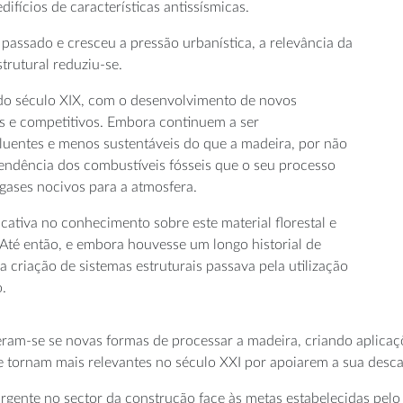
ifícios de características antissísmicas.
assado e cresceu a pressão urbanística, a relevância da
rutural reduziu-se.
s do século XIX, com o desenvolvimento de novos
s e competitivos. Embora continuem a ser
luentes e menos sustentáveis do que a madeira, por não
endência dos combustíveis fósseis que o seu processo
gases nocivos para a atmosfera.
ativa no conhecimento sobre este material florestal e
 Até então, e embora houvesse um longo historial de
criação de sistemas estruturais passava pela utilização
.
ram-se se novas formas de processar a madeira, criando aplicaç
se tornam mais relevantes no século XXI por apoiarem a sua desc
urgente no sector da construção face às metas estabelecidas pe