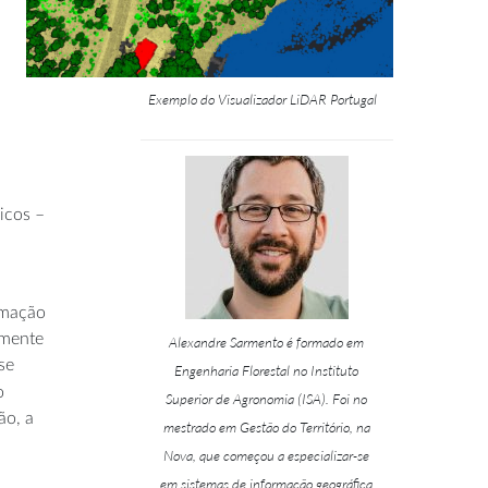
Exemplo do Visualizador LiDAR Portugal
icos –
rmação
amente
Alexandre Sarmento é formado em
se
Engenharia Florestal no Instituto
o
Superior de Agronomia (ISA). Foi no
ão, a
mestrado em Gestão do Território, na
Nova, que começou a especializar-se
em sistemas de informação geográfica