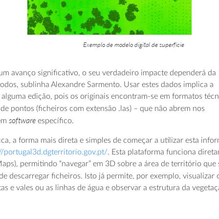
Exemplo de modelo digital de superfície
um avanço significativo, o seu verdadeiro impacte dependerá da
 todos, sublinha Alexandre Sarmento. Usar estes dados implica a
e alguma edição, pois os originais encontram-se em formatos técn
 de pontos (ficheiros com extensão .las) – que não abrem nos
software
rem
específico.
a, a forma mais direta e simples de começar a utilizar esta info
//portugal3d.dgterritorio.gov.pt/
. Esta plataforma funciona diret
aps), permitindo “navegar” em 3D sobre a área de território que 
e descarregar ficheiros. Isto já permite, por exemplo, visualizar 
 e vales ou as linhas de água e observar a estrutura da vegetaç