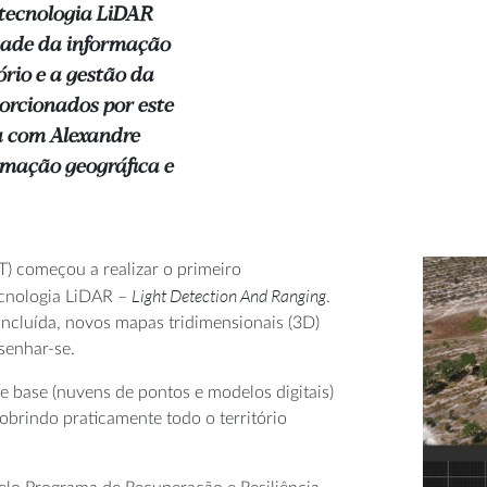
tecnologia LiDAR
idade da informação
rio e a gestão da
porcionados por este
ou com Alexandre
rmação geográfica e
T) começou a realizar o primeiro
Light Detection And Ranging
ecnologia LiDAR –
.
ncluída, novos mapas tridimensionais (3D)
senhar-se.
 base (nuvens de pontos e modelos digitais)
cobrindo praticamente todo o território