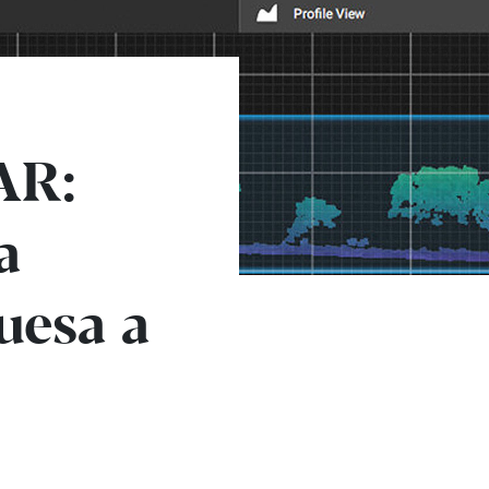
AR:
a
uesa a