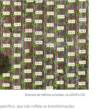
Exemplo de métricas extraídas via LiDAR e SIG
específico, que não reflete as transformações