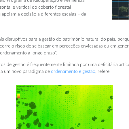
pelo Programa de Recuperação e Resiliência
ontal e vertical do coberto florestal
 apoiam a decisão a diferentes escalas – da
 disruptivos para a gestão do património natural do país, porque 
s corre o risco de se basear em perceções enviesadas ou em genera
 ordenamento a longo prazo”.
ntos de gestão é frequentemente limitada por uma deficitária arti
poia um novo paradigma de
ordenamento e gestão
, refere.