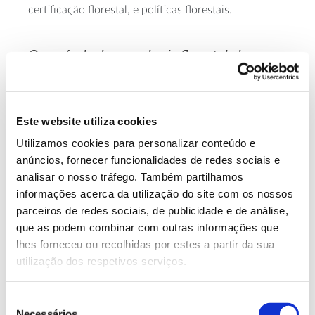
certificação florestal, e políticas florestais.
O currículo de engenharia florestal abrange
várias áreas do conhecimento, interliga-as e
aplica-as para otimizar a gestão das
florestas. Dada essa grande variabilidade de
Este website utiliza cookies
disciplinas, são múltiplas as áreas em que um
Utilizamos cookies para personalizar conteúdo e
anúncios, fornecer funcionalidades de redes sociais e
engenheiro florestal pode trabalhar. Conheça
analisar o nosso tráfego. Também partilhamos
mais sobre os cursos superiores e
informações acerca da utilização do site com os nossos
oportunidades profissionais relacionados
parceiros de redes sociais, de publicidade e de análise,
que as podem combinar com outras informações que
com a floresta, num
seminário com a
lhes forneceu ou recolhidas por estes a partir da sua
professora e investigadora Conceição Santos
.
utilização dos respetivos serviços.
Seleção
Necessários