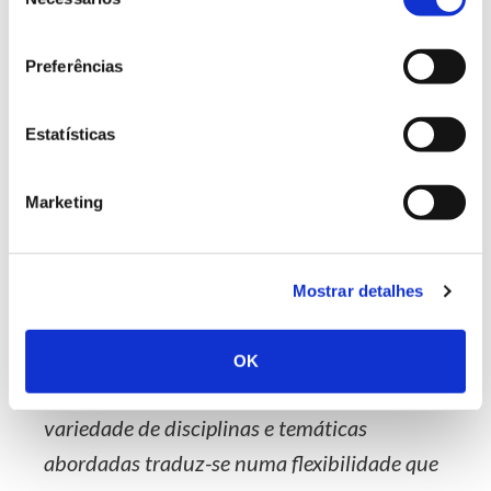
de
consentimento
Preferências
Estatísticas
Marketing
Mostrar detalhes
Gostar da natureza, estudá-la, compreendê-
la e estar junto dela, é essencial no perfil de
OK
um engenheiro florestal, mas a grande
variedade de disciplinas e temáticas
abordadas traduz-se numa flexibilidade que