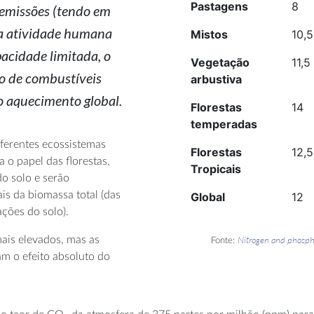
Pastagens
8
 emissões (tendo em
na atividade humana
Mistos
10,5
pacidade limitada, o
Vegetação
11,5
ão de combustíveis
arbustiva
 o aquecimento global.
Florestas
14
temperadas
iferentes ecossistemas
Florestas
12,5
a o papel das florestas,
Tropicais
o solo e serão
is da biomassa total (das
Global
12
ções do solo).
mais elevados, mas as
Nitrogen and phosph
Fonte:
am o efeito absoluto do