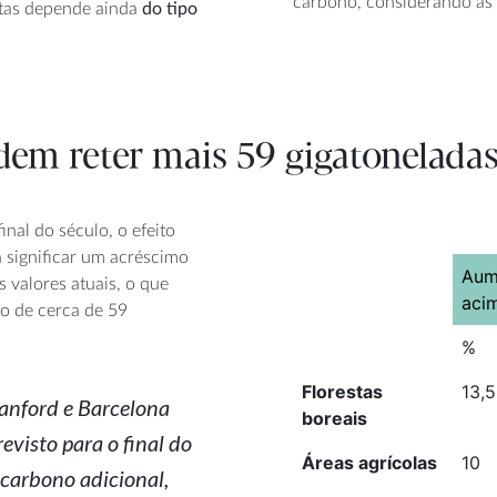
carbono, considerando as l
tas depende ainda
do tipo
dem reter mais 59 gigatonelada
inal do século, o efeito
 significar um acréscimo
Aum
 valores atuais, o que
aci
o de cerca de 59
%
Florestas
13,5
tanford e Barcelona
boreais
evisto para o final do
Áreas agrícolas
10
 carbono adicional,