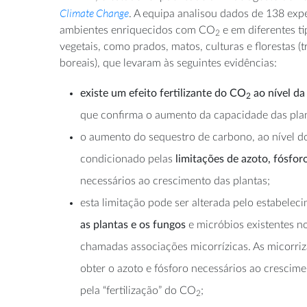
Climate Change
. A equipa analisou dados de 138 exp
ambientes enriquecidos com CO
e em diferentes ti
2
vegetais, como prados, matos, culturas e florestas (
boreais), que levaram às seguintes evidências:
existe um efeito fertilizante do CO
ao nível da
2
que confirma o aumento da capacidade das plan
o aumento do sequestro de carbono, ao nível do
condicionado pelas
limitações de azoto, fósfor
necessários ao crescimento das plantas;
esta limitação pode ser alterada pelo estabelec
as plantas e os fungos
e micróbios existentes no
chamadas associações micorrízicas. As micorriz
obter o azoto e fósforo necessários ao crescim
pela “fertilização” do CO
;
2