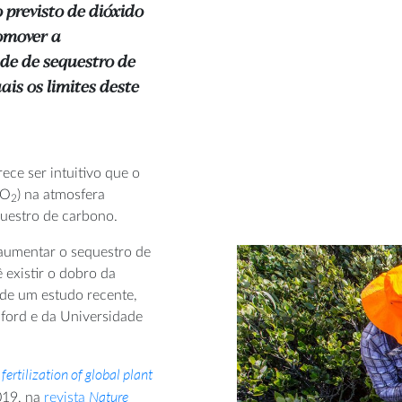
previsto de dióxido
romover a
de de sequestro de
is os limites deste
ece ser intuitivo que o
CO
) na atmosfera
2
uestro de carbono.
 aumentar o sequestro de
 existir o dobro da
 de um estudo recente,
nford e da Universidade
fertilization of global plant
Nature
019, na
revista