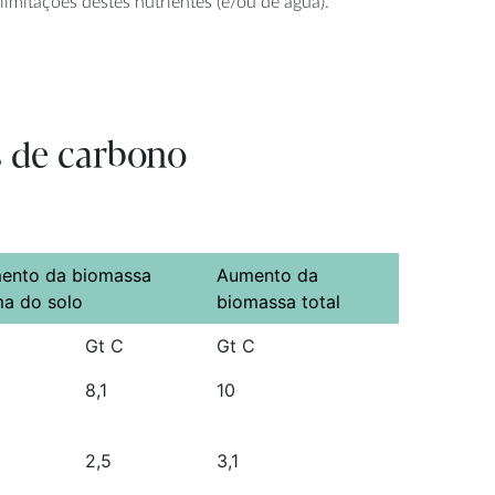
imitações destes nutrientes (e/ou de água).
s de carbono
ento da biomassa
Aumento da
ma do solo
biomassa total
Gt C
Gt C
8,1
10
2,5
3,1