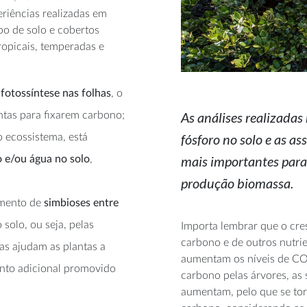
eriências realizadas em
po de solo e cobertos
tropicais, temperadas e
 fotossíntese nas folhas
, o
As análises realizadas
tas para fixarem carbono;
fósforo no solo e as as
 ecossistema, está
mais importantes para 
o e/ou água no solo
,
produção biomassa.
imento de
simbioses entre
 solo, ou seja, pelas
Importa lembrar que o cre
carbono e de outros nutrie
as ajudam as plantas a
aumentam os níveis de C
ento adicional promovido
carbono pelas árvores, as
aumentam, pelo que se torn