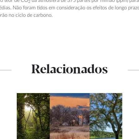
do teor de CO
da atmosfera de 375 partes por milhão (ppm) para
2
dias. Não foram tidos em consideração os efeitos de longo praz
erão no ciclo de carbono.
Relacionados