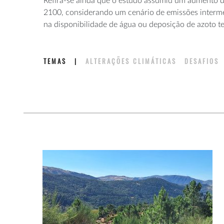
Refira-se ainda que o estudo assumiu um aumento 
2100, considerando um cenário de emissões intermé
na disponibilidade de água ou deposição de azoto t
TEMAS
|
ALTERAÇÕES CLIMÁTICAS
DESAFIOS