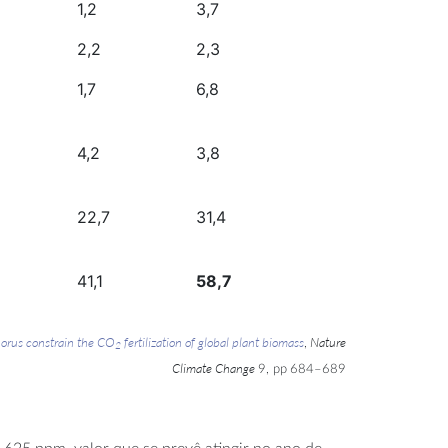
1,2
3,7
2,2
2,3
1,7
6,8
4,2
3,8
22,7
31,4
41,1
58,7
orus constrain the CO
fertilization of global plant biomass
Nature
,
2
Climate Change
9, pp
684–689