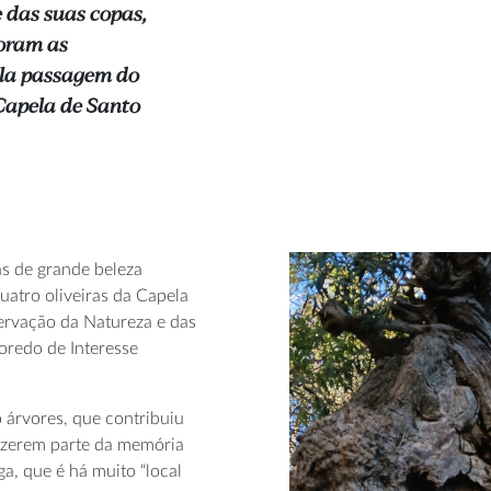
 das suas copas,
Foram as
pela passagem do
 Capela de Santo
as de grande beleza
quatro oliveiras da Capela
servação da Natureza e das
oredo de Interesse
 árvores, que contribuiu
fazerem parte da memória
a, que é há muito “local