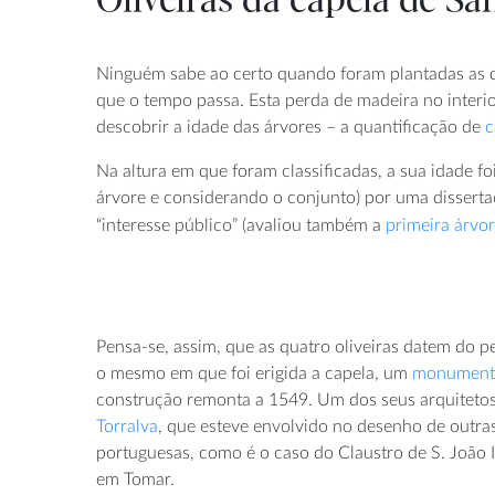
Oliveiras da capela de S
Ninguém sabe ao certo quando foram plantadas as qu
que o tempo passa. Esta perda de madeira no interi
descobrir a idade das árvores – a quantificação de
c
Na altura em que foram classificadas, a sua idade f
árvore e considerando o conjunto) por uma dissertaç
“interesse público” (avaliou também a
primeira árvor
Pensa-se, assim, que as quatro oliveiras datem do p
o mesmo em que foi erigida a capela, um
monumento
construção remonta a 1549. Um dos seus arquitetos
Torralva
, que esteve envolvido no desenho de outra
portuguesas, como é o caso do Claustro de S. João I
em Tomar.