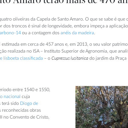
anto Amaro terão mais de 470 a
atro oliveiras da Capela de Santo Amaro. O que se sabe é que o
or dos troncos é sinal de longevidade, embora impeça a aplicaçã
arbono-14
ou a contagem dos
anéis da madeira
.
oi estimada em cerca de 457 anos e, em 2013, o seu valor patrimon
ão realizada no ISA – Instituto Superior de Agronomia, que anali
Cupressus lusitanica
e lisboeta classificada
– o
do jardim da Praça 
eríodo entre 1540 e 1550,
 nacional
cuja
 terá sido
Diogo de
s reconhecidas obras
II no Convento de Cristo,