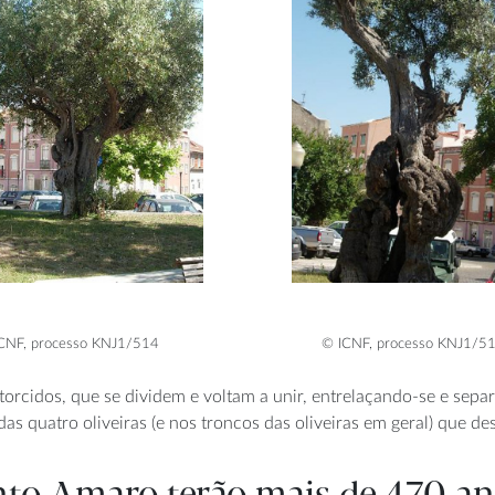
CNF, processo KNJ1/514
© ICNF, processo KNJ1/5
etorcidos, que se dividem e voltam a unir, entrelaçando-se e se
as quatro oliveiras (e nos troncos das oliveiras em geral) que d