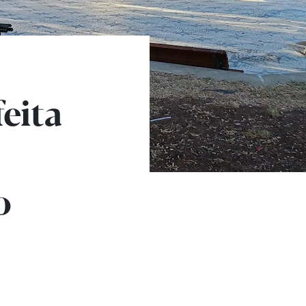
eita
o