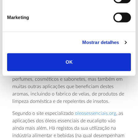
país que emprega cerca de 500 mil pessoas
nesta indústria,
segundo dados da IFEAT
–
Marketing
Federação Internacional de Comércio de
Óleos Essenciais e Aromáticos.
Mostrar detalhes
Em ambos os casos, salientam-se os seus aromas
OK
frescos e cítricos, com fragrâncias que lembram
limão. É por este motivo que o seu uso é comum nos
perfumes, cosméticos e sabonetes, mas também em
muitas outras aplicações que beneficiam destes
aromas, incluindo o fabrico de velas, de produtos de
limpeza doméstica e de repelentes de insetos.
Segundo o site especializado
oleosessenciais.org
, as
aplicações dos óleos essenciais de eucalipto vão
ainda mais além. Há registos da sua utilização na
indústria alimentar e bebidas (na qual desempenham