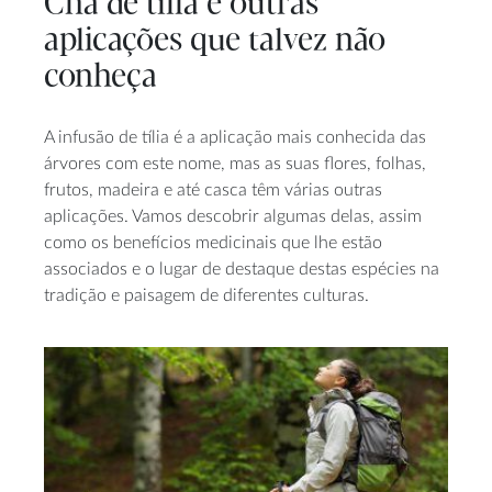
Chá de tília e outras
aplicações que talvez não
conheça
A infusão de tília é a aplicação mais conhecida das
árvores com este nome, mas as suas flores, folhas,
frutos, madeira e até casca têm várias outras
aplicações. Vamos descobrir algumas delas, assim
como os benefícios medicinais que lhe estão
associados e o lugar de destaque destas espécies na
tradição e paisagem de diferentes culturas.