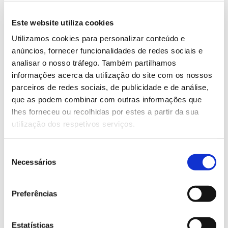
Os óleos essenciais isolados de diferentes espécies
de eucalipto têm composições distintas. Além deste
Este website utiliza cookies
óleo com alto teor de cineole usado em especial para
fins medicinais, outros se destacam pelas suas
Utilizamos cookies para personalizar conteúdo e
utilizações na perfumaria, incluindo dois
anúncios, fornecer funcionalidades de redes sociais e
provenientes do eucalipto citriodora ou eucalipto-
analisar o nosso tráfego. Também partilhamos
Corymbia citriodora
limão (
) e do eucalipto staigeriana
informações acerca da utilização do site com os nossos
Eucalyptus staigeriana
parceiros de redes sociais, de publicidade e de análise,
(
), como salienta o artigo “Óleo
que as podem combinar com outras informações que
essencial de eucalipto”,
publicado por investigadores
lhes forneceu ou recolhidas por estes a partir da sua
da Universidade de São Paulo
.
utilização dos respetivos serviços.
Portugal é um dos maiores produtores
Seleção
mundiais de óleo de eucalipto e exporta a
Necessários
de
maior parte para os Estados Unidos, França,
consentimento
Alemanha e Holanda. Atualmente, o maior
Preferências
fornecedor global de óleo essencial de
eucalipto (Eucalyptus globulus) é a China,
Estatísticas