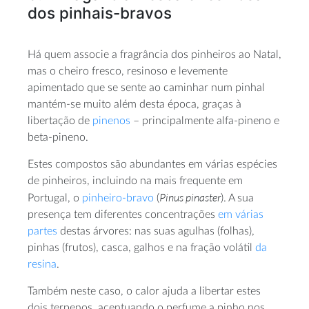
dos pinhais-bravos
Há quem associe a fragrância dos pinheiros ao Natal,
mas o cheiro fresco, resinoso e levemente
apimentado que se sente ao caminhar num pinhal
mantém-se muito além desta época, graças à
libertação de
pinenos
– principalmente alfa-pineno e
beta-pineno.
Estes compostos são abundantes em várias espécies
de pinheiros, incluindo na mais frequente em
Pinus pinaster
Portugal, o
pinheiro-bravo
(
). A sua
presença tem diferentes concentrações
em várias
partes
destas árvores: nas suas agulhas (folhas),
pinhas (frutos), casca, galhos e na fração volátil
da
resina
.
Também neste caso, o calor ajuda a libertar estes
dois terpenos, acentuando o perfume a pinho nos