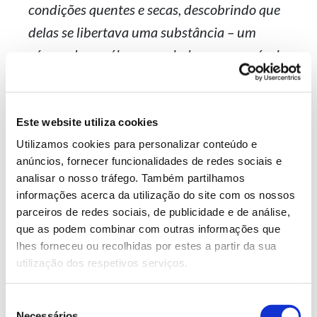
condições quentes e secas, descobrindo que
delas se libertava uma substância – um
género de um óleo amarelado – responsável
pelo odor inconfundível a terra molhada.
Este website utiliza cookies
2. O perfume mentolado do
Utilizamos cookies para personalizar conteúdo e
anúncios, fornecer funcionalidades de redes sociais e
eucalipto
analisar o nosso tráfego. Também partilhamos
informações acerca da utilização do site com os nossos
Eucalyptus
Muitas
espécies de eucalipto
, incluindo o
parceiros de redes sociais, de publicidade e de análise,
globulus
que melhor conhecemos em Portugal,
que as podem combinar com outras informações que
produzem compostos químicos voláteis, como o
lhes forneceu ou recolhidas por estes a partir da sua
cineole – originalmente chamado de eucaliptol e
utilização dos respetivos serviços.
conhecido cientificamente como 1,8-cineole. É
principalmente a este composto que se deve o cheiro
Seleção
fresco e mentolado – um perfume natural que
Necessários