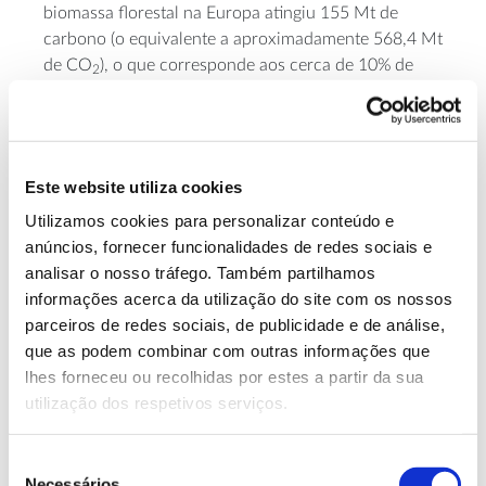
biomassa florestal na Europa atingiu 155 Mt de
carbono (o equivalente a aproximadamente 568,4 Mt
de CO
), o que corresponde aos cerca de 10% de
2
emissões de GEE da região já referidos.
Este website utiliza cookies
Capacidade de sumidouro da
Utilizamos cookies para personalizar conteúdo e
floresta portuguesa
anúncios, fornecer funcionalidades de redes sociais e
analisar o nosso tráfego. Também partilhamos
informações acerca da utilização do site com os nossos
Nos últimos 30 anos, as florestas portuguesas
parceiros de redes sociais, de publicidade e de análise,
funcionaram como sumidouro de carbono, um efeito
que as podem combinar com outras informações que
que se atenua em anos com extensões muito
lhes forneceu ou recolhidas por estes a partir da sua
elevadas
de área ardida
, como 1990, 1991, 2003,
utilização dos respetivos serviços.
2005 e 2017.
De uma forma geral, de acordo com o
Inventário
Seleção
Nacional de Emissões
de GEE relativo a 2019
Necessários