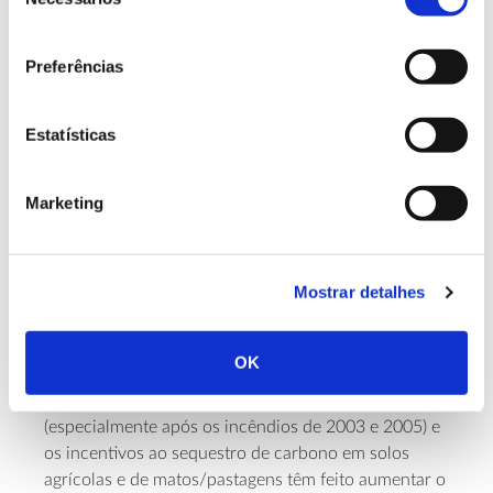
de
(capítulo 6), o sector de Uso do Solo, Alteração do
consentimento
Land Use, Land
Uso do Solo e Florestas (LULUCF –
Use Change and Forestry
Preferências
) tem funcionado como
sumidouro de carbono desde 1990, com valores
médios de remoção de emissões de GEE de 5,98 Mt
Estatísticas
de CO
e um valor estimado de 7,87 Mt de CO
eq
2
2
em 2019.
Marketing
As maiores contribuições têm sido as remoções por
parte das áreas florestais e a redução de emissões
por parte das áreas agrícolas (vinhas, olivais e outras
Mostrar detalhes
culturas) e das áreas de prados e pastagens. Em anos
de grandes incêndios, o papel inverte-se e o sector
funciona como emissor de GEE. A introdução de
OK
políticas de aumento de florestação, a melhoria na
prevenção e combate aos incêndios florestais
(especialmente após os incêndios de 2003 e 2005) e
os incentivos ao sequestro de carbono em solos
agrícolas e de matos/pastagens têm feito aumentar o