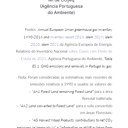
2
(Agência Portuguesa
do Ambiente)
Annual European Union greenhouse gas inventory
Fontes:
1990-2016 and
inventory report 2018
, idem
2019
; idem
2020
;
idem
2021
da Agência Europeia de Energia;
Relatório do Inventário Nacional
sobre Gases com Efeito de
Table
Estufa de 2021
, Agência Portuguesa do Ambiente,
ES.1: GHG emissions and removals in Portugal by gas.
Nota: Foram consideradas as estimativas mais recentes de
emissões relativos a 1990 e usados os valores de:
4A1 Forest Land remaining Forest Land
– “
” para a área
florestal inalterada;
4A2 Land converted to Forest Land
– “
” para o solo convertido
em áreas Florestais;
4G Harvest Wood Products: contributions to net CO
– “
2
emissions (+)/removals (-)” e “Information on HWP as taken from