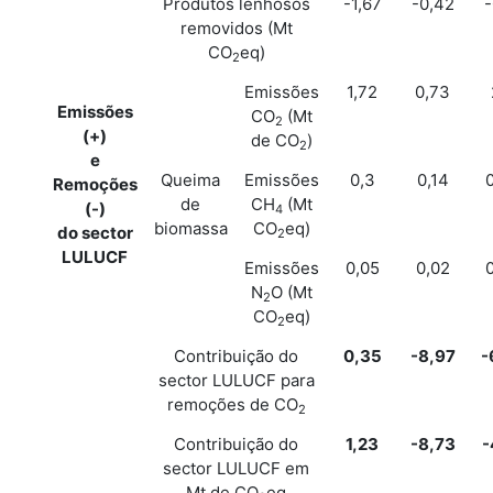
Produtos lenhosos
-1,67
-0,42
-
removidos (Mt
CO
eq)
2
Emissões
1,72
0,73
Emissões
CO
(Mt
2
(+)
de CO
)
2
e
Queima
Emissões
0,3
0,14
Remoções
de
CH
(Mt
(-)
4
biomassa
CO
eq)
do sector
2
LULUCF
Emissões
0,05
0,02
N
O (Mt
2
CO
eq)
2
Contribuição do
0,35
-8,97
-
sector LULUCF para
remoções de CO
2
Contribuição do
1,23
-8,73
-
sector LULUCF em
Mt de CO
eq