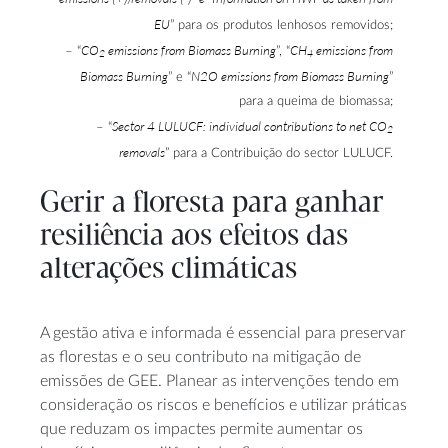
EU
” para os produtos lenhosos removidos;
CO
emissions from Biomass Burning
CH
emissions from
– “
”, “
2
4
Biomass Burning
N2O emissions from Biomass Burning
” e “
”
para a queima de biomassa;
Sector 4 LULUCF: individual contributions to net CO
– “
2
removals
” para a Contribuição do sector LULUCF.
Gerir a floresta para ganhar
resiliência aos efeitos das
alterações climáticas
A gestão ativa e informada é essencial para preservar
as florestas e o seu contributo na mitigação de
emissões de GEE. Planear as intervenções tendo em
consideração os riscos e benefícios e utilizar práticas
que reduzam os impactes permite aumentar os