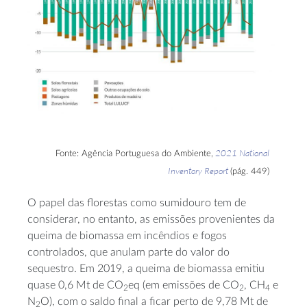
2021 National
Fonte: Agência Portuguesa do Ambiente,
Inventory Report
(pág. 449)
O papel das florestas como sumidouro tem de
considerar, no entanto, as emissões provenientes da
queima de biomassa em incêndios e fogos
controlados, que anulam parte do valor do
sequestro. Em 2019, a queima de biomassa emitiu
quase 0,6 Mt de CO
eq (em emissões de CO
, CH
e
2
2
4
N
O), com o saldo final a ficar perto de 9,78 Mt de
2