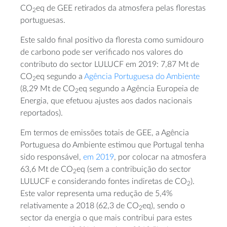
CO
eq de GEE retirados da atmosfera pelas florestas
2
portuguesas.
Este saldo final positivo da floresta como sumidouro
de carbono pode ser verificado nos valores do
contributo do sector LULUCF em 2019: 7,87 Mt de
CO
eq segundo a
Agência Portuguesa do Ambiente
2
(8,29 Mt de CO
eq segundo a Agência Europeia de
2
Energia, que efetuou ajustes aos dados nacionais
reportados).
Em termos de emissões totais de GEE, a Agência
Portuguesa do Ambiente estimou que Portugal tenha
sido responsável,
em 2019
, por colocar na atmosfera
63,6 Mt de CO
eq (sem a contribuição do sector
2
LULUCF e considerando fontes indiretas de CO
).
2
Este valor representa uma redução de 5,4%
relativamente a 2018 (62,3 de CO
eq), sendo o
2
sector da energia o que mais contribui para estes