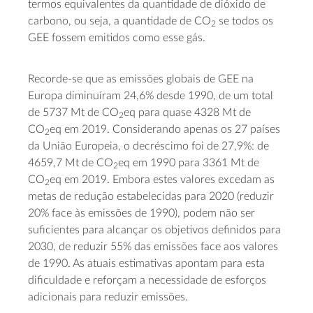
termos equivalentes da quantidade de dióxido de
carbono, ou seja, a quantidade de CO
se todos os
2
GEE fossem emitidos como esse gás.
Recorde-se que as emissões globais de GEE na
Europa diminuíram 24,6% desde 1990, de um total
de 5737 Mt de CO
eq para quase 4328 Mt de
2
CO
eq em 2019. Considerando apenas os 27 países
2
da União Europeia, o decréscimo foi de 27,9%: de
4659,7 Mt de CO
eq em 1990 para 3361 Mt de
2
CO
eq em 2019. Embora estes valores excedam as
2
metas de redução estabelecidas para 2020 (reduzir
20% face às emissões de 1990), podem não ser
suficientes para alcançar os objetivos definidos para
2030, de reduzir 55% das emissões face aos valores
de 1990. As atuais estimativas apontam para esta
dificuldade e reforçam a necessidade de esforços
adicionais para reduzir emissões.