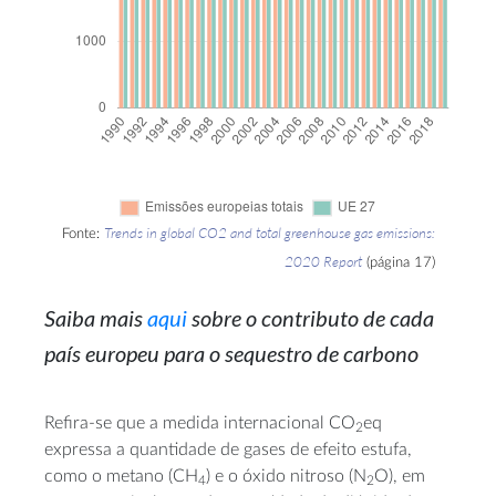
Trends in global CO2 and total greenhouse gas emissions:
Fonte:
2020 Report
(página 17)
Saiba mais
aqui
sobre o contributo de cada
país europeu para o sequestro de carbono
Refira-se que a medida internacional CO
eq
2
expressa a quantidade de gases de efeito estufa,
como o metano (CH
) e o óxido nitroso (N
O), em
4
2