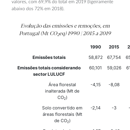
valores, com 69,9% do total em 2019 (ligeiramente
abaixo dos 72% em 2018).
Evolução das emissões e remoções, em
Portugal (Mt CO
eq) 1990 | 2015 a 2019
2
1990
2015
2
Emissões totais
58,872
67,754
6
Emissões totais considerando
60,101
59,026
6
sector LULUCF
Área florestal
-4,15
-8,08
inalterada (Mt de
CO
)
2
Solo convertido em
-2,14
-3
áreas florestais (Mt
de CO
)
2