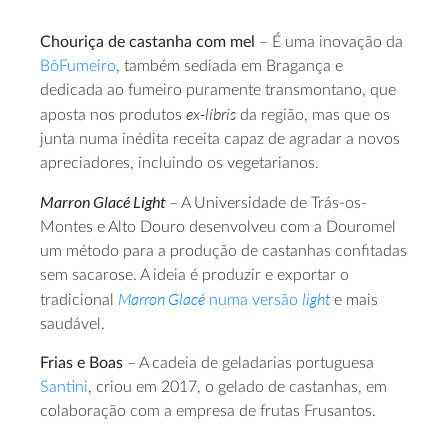
Chouriça de castanha com mel
– É uma inovação da
BôFumeiro
, também sediada em Bragança e
dedicada ao fumeiro puramente transmontano, que
ex-líbris
aposta nos produtos
da região, mas que os
junta numa inédita receita capaz de agradar a novos
apreciadores, incluindo os vegetarianos.
Marron Glacé Light
– A Universidade de Trás-os-
Montes e Alto Douro desenvolveu com a Douromel
um método para a produção de castanhas confitadas
sem sacarose. A ideia é produzir e exportar o
Marron Glacé
light
tradicional
numa versão
e mais
saudável.
Frias e Boas
– A cadeia de geladarias portuguesa
Santini
, criou em 2017, o gelado de castanhas, em
colaboração com a empresa de frutas Frusantos.