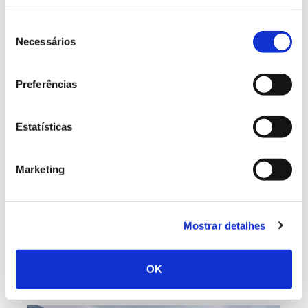
Seleção
Necessários
de
consentimento
Preferências
PRODUTOS SILVESTRES
Estatísticas
As árvores da pimenta
Marketing
Durante séculos, a palavra “pimenta” evocou rotas
marítimas, especiarias exóticas e culinárias quentes e
intensas. Mas de onde vêm estes sabores e aromas
que apimentam a gastronomia? A floresta é a sua
Mostrar detalhes
origem e, consoante a região do planeta, há
diferentes plantas e árvores da pimenta para
OK
descobrir e distinguir.