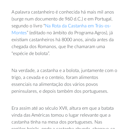
A palavra castanheiro é conhecida há mais mil anos
(surge num documento de 960 d.C.) e em Portugal,
segundo o livro “
Na Rota da Castanha em Trás-os-
Montes
” (editado no âmbito do Programa Agros), já
existiam castanheiros há 8000 anos, ainda antes da
chegada dos Romanos, que lhe chamaram uma
“espécie de bolota”.
Na verdade, a castanha e a bolota, juntamente com o
trigo, a cevada e o centeio, foram alimentos
essenciais na alimentação dos vários povos
peninsulares, e depois também dos portugueses.
Era assim até ao século XVII, altura em que a batata
vinda das Américas tomou o lugar relevante que a
castanha tinha na mesa dos portugueses. Nas
regiões beirãs, onde a castanha abunda, chegava-se