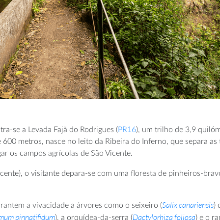
ra-se a Levada Fajã do Rodrigues (
PR16
), um trilho de 3,9 qui
600 metros, nasce no leito da Ribeira do Inferno, que separa as 
igar os campos agrícolas de São Vicente.
cente), o visitante depara-se com uma floresta de pinheiros-brav
Salix canariensis
arantem a vivacidade a árvores como o seixeiro (
) 
mum pinnatifidum
Dactylorhiza foliosa
), a orquídea-da-serra (
) e o r