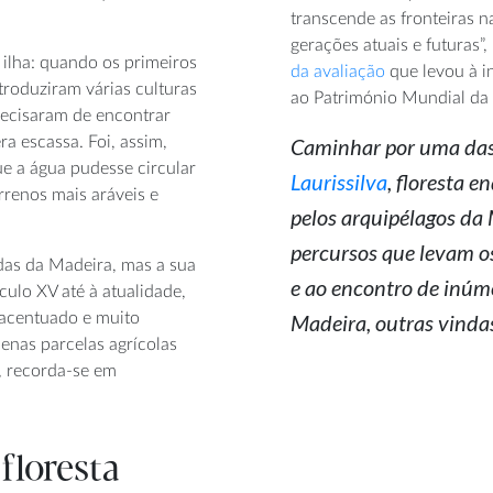
transcende as fronteiras n
gerações atuais e futuras
ilha: quando os primeiros
da avaliação
que levou à i
roduziram várias culturas
ao Património Mundial d
recisaram de encontrar
ra escassa. Foi, assim,
Caminhar por uma das 
ue a água pudesse circular
Laurissilva
, floresta 
rrenos mais aráveis e
pelos arquipélagos da 
percursos que levam os
adas da Madeira, mas a sua
e ao encontro de inúme
ulo XV até à atualidade,
 acentuado e muito
Madeira, outras vinda
quenas parcelas agrícolas
, recorda-se em
floresta