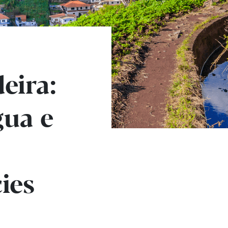
eira:
gua e
ies