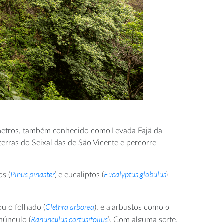
lómetros, também conhecido como Levada Fajã da
terras do Seixal das de São Vicente e percorre
Pinus pinaster
Eucalyptus globulus
os (
) e eucaliptos (
)
Clethra arborea
ou o folhado (
), e a arbustos como o
Ranunculus cortusifolius
anúnculo (
). Com alguma sorte,