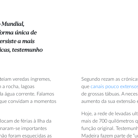
o Mundial,
forma única de
rsiste a mais
ticas, testemunho
teiam veredas íngremes,
Segundo rezam as crónicas
 a rocha, lagoas
que
canais pouco extenso
da água corrente. Falamos
de grossas tábuas. A neces
s que convidam a momentos
aumento da sua extensão e 
Hoje, a rede de levadas ul
locam de férias à Ilha da
mais de 700 quilómetros qu
ornaram-se importantes
função original. Testemunh
 não foram esquecidas as
Madeira fazem parte de “u