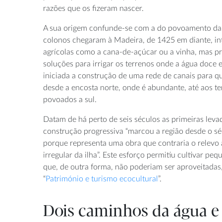
razões que os fizeram nascer.
A sua origem confunde-se com a do povoamento da 
colonos chegaram à Madeira, de 1425 em diante, int
agrícolas como a cana-de-açúcar ou a vinha, mas p
soluções para irrigar os terrenos onde a água doce e
iniciada a construção de uma rede de canais para q
desde a encosta norte, onde é abundante, até aos te
povoados a sul.
Datam de há perto de seis séculos as primeiras lev
construção progressiva “marcou a região desde o séc
porque representa uma obra que contraria o relevo
irregular da ilha”. Este esforço permitiu cultivar pe
que, de outra forma, não poderiam ser aproveitadas
“
Património e turismo ecocultural
”.
Dois caminhos da água e 