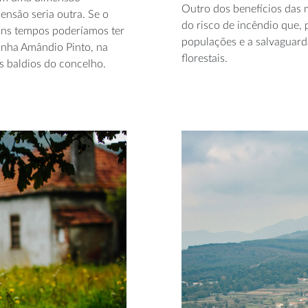
Outro dos benefícios das 
ensão seria outra. Se o
do risco de incêndio que, 
 uns tempos poderíamos ter
populações e a salvaguard
inha Amândio Pinto, na
florestais.
s baldios do concelho.