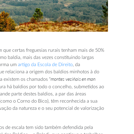
 que certas freguesias rurais tenham mais de 50%
omo baldia, mais das vezes constituindo largas
nfirma um
artigo da Escola de Direito
, da
e relaciona a origem dos baldios minhotos à do
montes
veciñais en man
da existem os chamados “
ura há baldios por todo o concelho, submetidos ao
rande parte destes baldios, a par das áreas
 (como o Corno do Bico), têm reconhecida a sua
vação da natureza e o seu potencial de valorização
os de escala tem sido também defendida pela