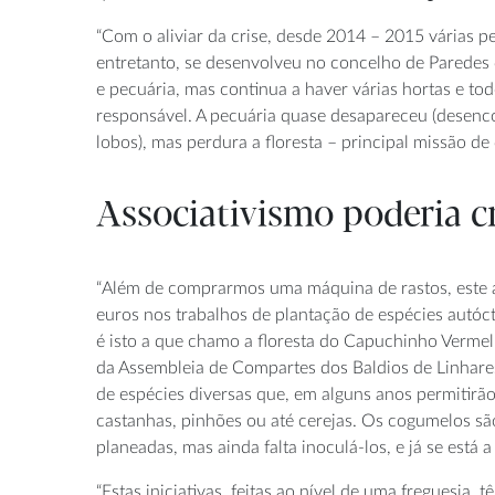
“Com o aliviar da crise, desde 2014 – 2015 várias 
entretanto, se desenvolveu no concelho de Paredes 
e pecuária, mas continua a haver várias hortas e tod
responsável. A pecuária quase desapareceu (desenc
lobos), mas perdura a floresta – principal missão de
Associativismo poderia c
“Além de comprarmos uma máquina de rastos, este 
euros nos trabalhos de plantação de espécies autóc
é isto a que chamo a floresta do Capuchinho Vermelh
da Assembleia de Compartes dos Baldios de Linhare
de espécies diversas que, em alguns anos permitirão
castanhas, pinhões ou até cerejas. Os cogumelos sã
planeadas, mas ainda falta inoculá-los, e já se está a
“Estas iniciativas, feitas ao nível de uma freguesia