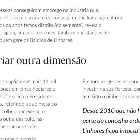
pessoas conseguiram emprego na indústria que,
de Coura e deixaram de conseguir conciliar a agricultura
os os anos temos distribuído semente”, revela o
orajada, em anos recentes, também por ataques de
 quem gere os Baldios de Linhares.
riar outra dimensão
ano aplicámos mais 11 mil
Embora longe destas concr
tones em cinco hectares e
investir na sua floresta, 
o”, explica o Presidente
tem sido o pinheiro-manso
s, referindo-se ao mosaico
Desde 2010 que não há
 colher, por exemplo,
o outra das culturas
parte do concelho ard
 pensar nas trufas.
Linhares ficou intacta
, têm uma dimensão