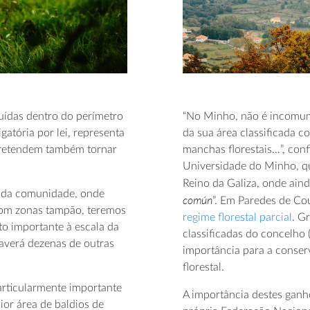
uídas dentro do perímetro
“No Minho, não é incomum
gatória por lei, representa
da sua área classificada c
pretendem também tornar
manchas florestais…”, co
Universidade do Minho, qu
Reino da Galiza, onde ain
o da comunidade, onde
común
”. Em Paredes de Co
om zonas tampão, teremos
regime florestal parcial
. G
eto importante à escala da
classificadas do concelho
haverá dezenas de outras
importância para a conser
florestal.
particularmente importante
A importância destes ganh
ior área de baldios de