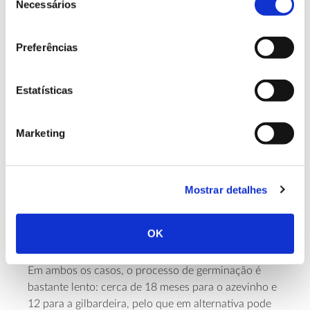
Necessários
de
consentimento
Preferências
Azevinho e gilbardeira:
adquira-os em viveiro ou
Estatísticas
saiba quando plantá-los
Marketing
Tanto o azevinho como a gilbardeira podem ser
semeados, colocando as sementes do fruto
espaçadamente na terra, mas o Natal não é a altura
Mostrar detalhes
indicada para o fazer. No azevinho,
as sementes
devem ser deitadas à terra no outono (quando o
fruto está bem maduro) e a
gilbardeira deve semear-
OK
se
no início da primavera.
Em ambos os casos, o processo de germinação é
bastante lento: cerca de 18 meses para o azevinho e
12 para a gilbardeira, pelo que em alternativa pode