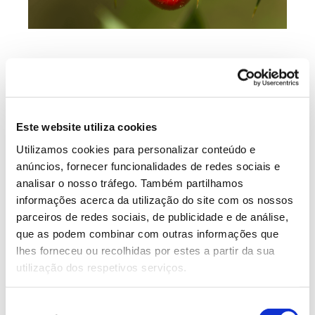
Os frutos do azevinho e da gilbardeira
começam a amadurecer no verão e
permanecem vermelhos todo o inverno. Nem
Este website utiliza cookies
um nem outro são comestíveis – são tóxicos
Utilizamos cookies para personalizar conteúdo e
para os seres humanos, embora sirvam de
anúncios, fornecer funcionalidades de redes sociais e
analisar o nosso tráfego. Também partilhamos
alimento a vários animais. Já os extratos das
informações acerca da utilização do site com os nossos
duas plantas têm sido usados na
medicina
parceiros de redes sociais, de publicidade e de análise,
popular
: as folhas de azevinho como
que as podem combinar com outras informações que
lhes forneceu ou recolhidas por estes a partir da sua
diurético e laxante, por exemplo, e a
utilização dos respetivos serviços.
gilbardeira para tratar hemorroidas e
varizes.
Seleção