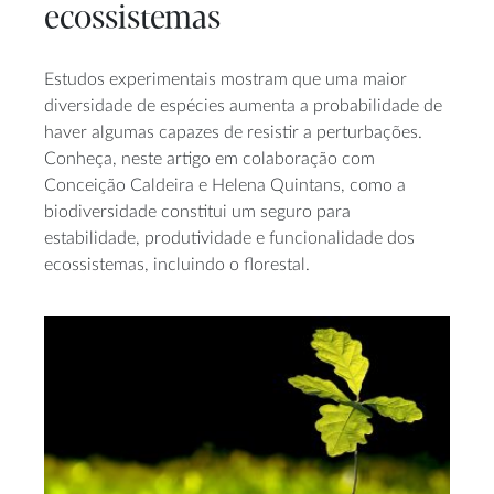
ecossistemas
Estudos experimentais mostram que uma maior
diversidade de espécies aumenta a probabilidade de
haver algumas capazes de resistir a perturbações.
Conheça, neste artigo em colaboração com
Conceição Caldeira e Helena Quintans, como a
biodiversidade constitui um seguro para
estabilidade, produtividade e funcionalidade dos
ecossistemas, incluindo o florestal.