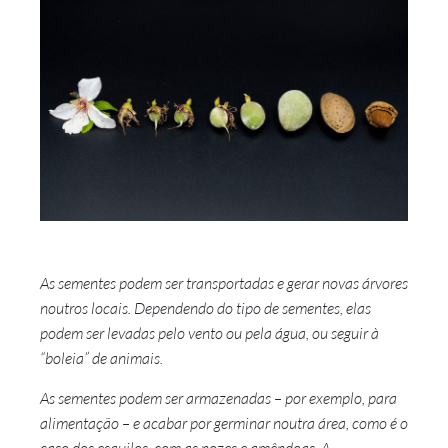
As sementes podem ser transportadas e gerar novas árvores
noutros locais. Dependendo do tipo de sementes, elas
podem ser levadas pelo vento ou pela água, ou seguir à
“boleia” de animais.
As sementes podem ser armazenadas – por exemplo, para
alimentação – e acabar por germinar noutra área, como é o