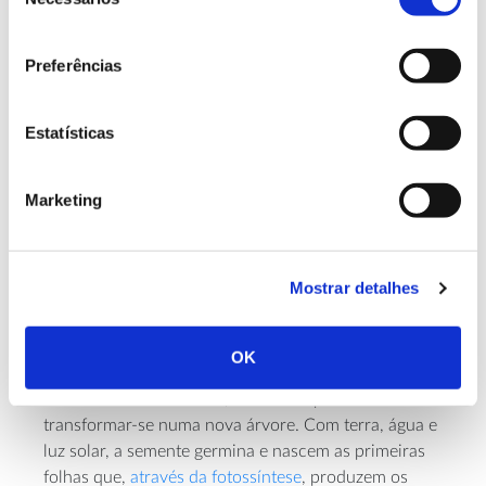
de
consentimento
Preferências
Estatísticas
Embora neste grupo das gimnospérmicas não
Marketing
existam flores com pétalas, as plantas têm estruturas
florais, mais pequenas e que podem aparecer de
forma isolada ou agrupadas em cachos ou espigas. É
nas estruturas florais masculinas que se produz o
Mostrar detalhes
pólen e o processo de polinização ocorre, tal como
nas angiospérmicas, nas estruturas femininas, dando
OK
depois origem à semente.
Em contacto com o solo, a semente poderá então
transformar-se numa nova árvore. Com terra, água e
luz solar, a semente germina e nascem as primeiras
folhas que,
através da fotossíntese
, produzem os