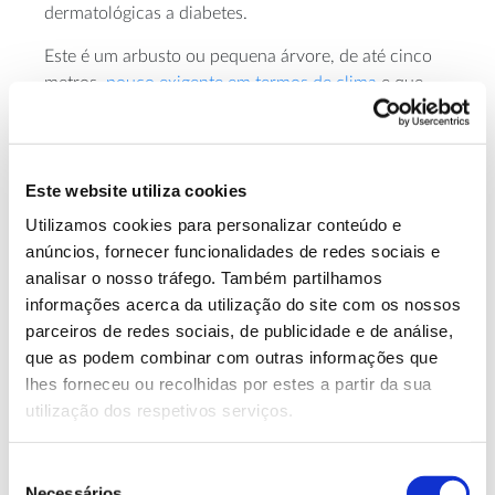
dermatológicas a diabetes.
Este é um arbusto ou pequena árvore, de até cinco
metros,
pouco exigente em termos de clima
e que
cresce em todos os tipos de solo, chegando até a
nascer em fendas rochosas.
Em Portugal,
desenvolve-se
principalmente nas
Este website utiliza cookies
regiões centro e sul, muitas vezes em contexto de
Utilizamos cookies para personalizar conteúdo e
montado, embora se possa encontrar também em
anúncios, fornecer funcionalidades de redes sociais e
algumas zonas do litoral centro-norte.
analisar o nosso tráfego. Também partilhamos
informações acerca da utilização do site com os nossos
parceiros de redes sociais, de publicidade e de análise,
que as podem combinar com outras informações que
Curiosidade: a borboleta Cleópatra
lhes forneceu ou recolhidas por estes a partir da sua
(Gonepteryx cleopatra) depende do
utilização dos respetivos serviços.
sanguinho-das-sebes para o seu
ciclo de
Seleção
vida
, uma vez que na primavera as fêmeas
Necessários