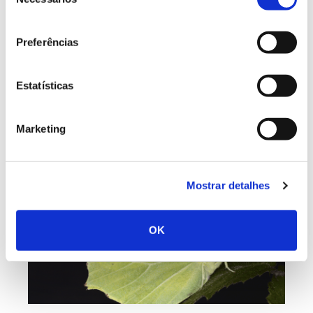
de
depositam os ovos, um a um, em folhas de
consentimento
sanguinho-das-sebes. É
nelas que as lagartas
Preferências
eclodem
, se crisalidam e transformam em
borboletas, alimentando-se do néctar das
Estatísticas
suas flores.
Marketing
Mostrar detalhes
OK