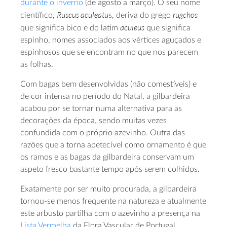
durante o inverno
(de agosto a março). O seu nome
Ruscus aculeatu
rugchos
científico,
s, deriva do grego
aculeus
que significa bico e do latim
que significa
espinho, nomes associados aos vértices aguçados e
espinhosos que se encontram no que nos parecem
as folhas.
Com bagas bem desenvolvidas (não comestíveis) e
de cor intensa no período do Natal, a gilbardeira
acabou por se tornar numa alternativa para as
decorações da época, sendo muitas vezes
confundida com o próprio azevinho. Outra das
razões que a torna apetecível como ornamento é que
os ramos e as bagas da gilbardeira conservam um
aspeto fresco bastante tempo após serem colhidos.
Exatamente por ser muito procurada, a gilbardeira
tornou-se menos frequente na natureza e atualmente
este arbusto partilha com o azevinho a presença na
Lista Vermelha
da Flora Vascular de Portugal